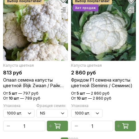
Капуста цветная
Капуста цветная
813 руб
2 860 руб
Опаал семена капусты
Фридом F1 семена капусты
цветной (Rijk Zwaan / Райк
цветной (Seminis / Семинис)
Цваан)
От
5 шт
—
797 руб
От
5 шт
—
2 860 руб
От
10 шт
—
789 руб
От
10 шт
—
2 860 руб
Упаковка
Фракция семян
Упаковка