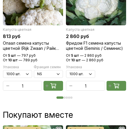
Капуста цветная
Капуста цветная
813 руб
2 860 руб
Опаал семена капусты
Фридом F1 семена капусты
цветной (Rijk Zwaan / Райк
цветной (Seminis / Семинис)
Цваан)
От
5 шт
—
797 руб
От
5 шт
—
2 860 руб
От
10 шт
—
789 руб
От
10 шт
—
2 860 руб
Упаковка
Фракция семян
Упаковка
Покупают вместе