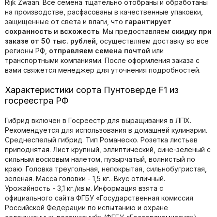
Rijk Zwaan. Все семена тщательно отобраны и обработаны
на производстве, расфасованы в качественные упаковки,
защищенные от света и влаги, что
гарантирует
сохранность и всхожесть
. Мы предоставляем
скидку при
заказе от 50 тыс. рублей
, осуществляем доставку во все
регионы РФ,
отправляем семена почтой
или
транспортными компаниями. После оформления заказа с
вами свяжется менеджер для уточнения подробностей.
Характеристики сорта Пунтоверде F1 из
госреестра РФ
Гибрид включен в Госреестр для выращивания в ЛПХ.
Рекомендуется для использования в домашней кулинарии.
Среднеспелый гибрид. Тип Романеско. Розетка листьев
приподнятая. Лист крупный, эллиптический, сине-зеленый с
сильным восковым налетом, пузырчатый, волнистый по
краю. Головка треугольная, непокрытая, сильнобугристая,
зеленая. Масса головки - 1,5 кг.. Вкус отличный.
Урожайность - 3,1 кг./кв.м. Информация взята с
официального сайта ФГБУ «Государственная комиссия
Российской Федерации по иcпытанию и охране