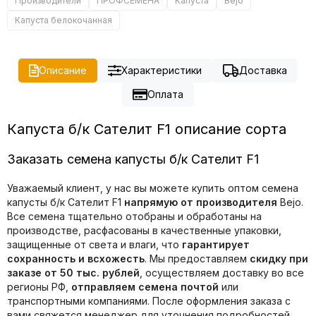
Производители
ПРОФСЕМЕНА
Капуста
Bejo
Капуста белокочанная
Описание
Характеристики
Доставка
Оплата
Капуста б/к Сателит F1 описание сорта
Заказать семена капусты б/к Сателит F1
Уважаемый клиент, у нас вы можете купить оптом семена
капусты б/к Сателит F1
напрямую от производителя
Bejo.
Все семена тщательно отобраны и обработаны на
производстве, расфасованы в качественные упаковки,
защищенные от света и влаги, что
гарантирует
сохранность и всхожесть
. Мы предоставляем
скидку при
заказе от 50 тыс. рублей
, осуществляем доставку во все
регионы РФ,
отправляем семена почтой
или
транспортными компаниями. После оформления заказа с
вами свяжется менеджер для уточнения подробностей.