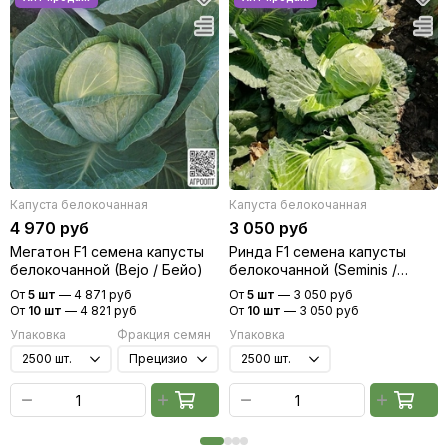
Капуста белокочанная
Капуста белокочанная
4 970 руб
3 050 руб
Мегатон F1 семена капусты
Ринда F1 семена капусты
белокочанной (Bejo / Бейо)
белокочанной (Seminis /
Семинис)
От
5 шт
—
4 871 руб
От
5 шт
—
3 050 руб
От
10 шт
—
4 821 руб
От
10 шт
—
3 050 руб
Упаковка
Фракция семян
Упаковка