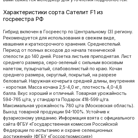
Характеристики сорта Сателит F1 из
госреестра РФ
Гибрид включен в Госреестр по Центральному (3) региону.
Рекомендуется для использования в свежем виде,
квашения и краткосрочного хранения. Среднеспелый.
Период от полных всходов до начала технической
спелости до 140 дней. Розетка листьев приподнятая. Лист
среднего размера, серо-зеленый с сильным восковым
налетом, пузырчатый, слабоволнистый по краю. Кочан
среднего размера, округлый, покрытый, на разрезе
беловатый. Наружная кочерыга средней длины, внутренняя
- короткая. Масса кочана 2,5-4,0 кг., плотность 4,0-4,8
балла. Вкус хороший и отличный. Товарная урожайность
594-765 ц/га, у стандарта Подарок 418-599 ц/га.
Максимальная урожайность 780 ц/га (Московская область).
Выход товарной продукции 94-100%. Устойчив к
фузариозному увяданию. Информация взята с официального
сайта ФГБУ «Государственная комиссия Российской
Федерации по иcпытанию и охране селекционных
достижений» (ФГБУ «Госсорткомиссия»)