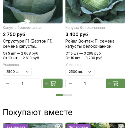
Капуста белокочанная
Капуста белокочанная
2 750 руб
3 400 руб
Структура F1 (Бартон F1)
Ройал Вонтаж F1 семена
семена капусты
капусты белокочанной
белокочанной (Hazera /
(Sakata / Саката)
От
5 шт
—
2 668 руб
От
5 шт
—
3 298 руб
Хазера)
От
10 шт
—
2 613 руб
От
10 шт
—
3 230 руб
Упаковка
Упаковка
Покупают вместе