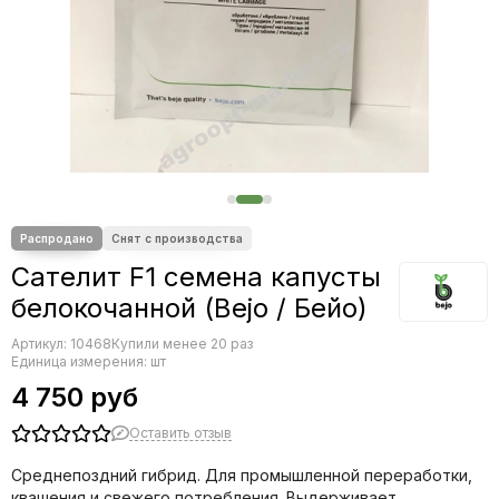
Редис
Редька
Салат
Свекла
Сельдерей
Спаржа
Томат
Тыква
Земляника
Микрозелень - семена для проращивания
Сателит F1 семена капусты
Фасоль
белокочанной (Bejo / Бейо)
Фенхель
Артикул:
10468
Купили менее 20 раз
Единица измерения: шт
4 750 руб
Оставить отзыв
Среднепоздний гибрид. Для промышленной переработки,
квашения и свежего потребления. Выдерживает