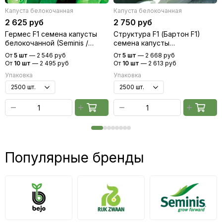
Капуста белокочанная
Капуста белокочанная
2 625 руб
2 750 руб
Гермес F1 семена капусты
Структура F1 (Бартон F1)
белокочанной (Seminis /
семена капусты
Семинис)
белокочанной (Hazera /
От
5 шт
—
2 546 руб
От
5 шт
—
2 668 руб
Хазера)
От
10 шт
—
2 495 руб
От
10 шт
—
2 613 руб
Упаковка
Упаковка
Популярные бренды