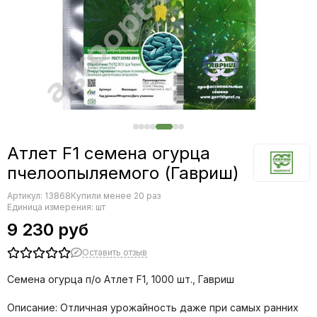
Редис
Редька
Салат
Свекла
Сельдерей
Спаржа
Томат
Тыква
Земляника
Атлет F1 семена огурца
Микрозелень - семена для проращивания
пчелоопыляемого (Гавриш)
Фасоль
Артикул:
13868
Купили менее 20 раз
Фенхель
Единица измерения: шт
9 230 руб
Оставить отзыв
Семена огурца п/о Атлет F1, 1000 шт., Гавриш
Описание: Отличная урожайность даже при самых ранних