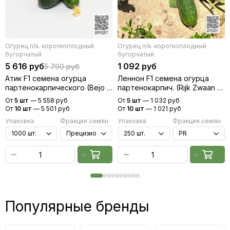
Огурец п/к. короткоплодный
Огурец п/к. короткоплодный
бугорчатый
бугорчатый
5 616 руб
1 092 руб
5 790 руб
Атик F1 семена огурца
Леннон F1 семена огурца
партенокарпического (Bejo /
партенокарпич. (Rijk Zwaan /
Бейо)
Райк Цваан)
От
5 шт
—
5 558 руб
От
5 шт
—
1 032 руб
От
10 шт
—
5 501 руб
От
10 шт
—
1 021 руб
Упаковка
Фракция семян
Упаковка
Фракция семян
Популярные бренды