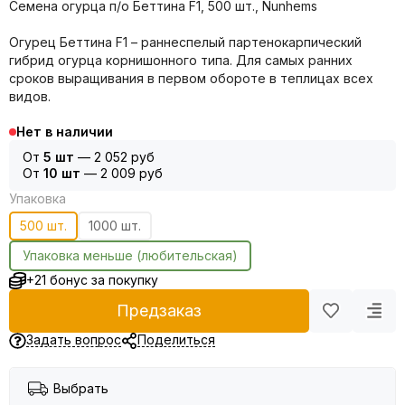
Семена огурца п/о Беттина F1, 500 шт., Nunhems
Огурец Беттина F1 – раннеспелый партенокарпический
гибрид огурца корнишонного типа. Для самых ранних
сроков выращивания в первом обороте в теплицах всех
видов.
Нет в наличии
От
5 шт
—
2 052 руб
От
10 шт
—
2 009 руб
Упаковка
500 шт.
1000 шт.
Упаковка меньше (любительская)
+21 бонус за покупку
Предзаказ
Задать вопрос
Поделиться
Выбрать