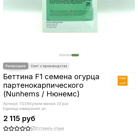
Редис
Редька
Салат
Свекла
Сельдерей
Спаржа
Томат
Тыква
Земляника
Микрозелень - семена для проращивания
Беттина F1 семена огурца
Фасоль
партенокарпического
Фенхель
(Nunhems / Нюнемс)
Артикул:
11226
Купили менее 20 раз
Единица измерения: шт
2 115 руб
Оставить отзыв