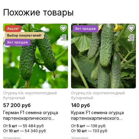
Похожие товары
Огурец п/к. короткоплодный
Огурец п/к. короткоплодный
бугорчатый
бугорчатый
57 200 руб
140 руб
Герман F1 семена огурца
Кураж F1 семена огурца
партенокарпического
партенокарпического
(Seminis / Семинис)
(Гавриш)
От
5 шт
—
55 484 руб
От
5 шт
—
136 руб
От
10 шт
—
54 340 руб
От
10 шт
—
133 руб
Упаковка
Упаковка