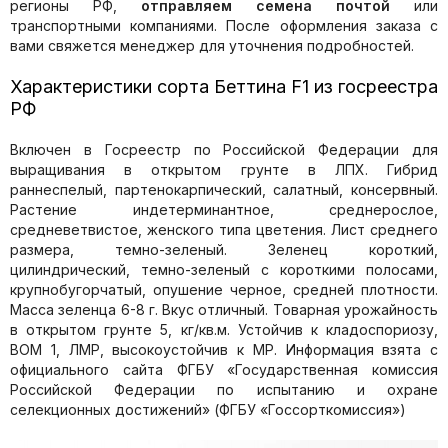
регионы РФ,
отправляем семена почтой
или
транспортными компаниями. После оформления заказа с
вами свяжется менеджер для уточнения подробностей.
Характеристики сорта Беттина F1 из госреестра
РФ
Включен в Госреестр по Российской Федерации для
выращивания в открытом грунте в ЛПХ. Гибрид
раннеспелый, партенокарпический, салатный, консервный.
Растение индетерминантное, среднерослое,
средневетвистое, женского типа цветения. Лист среднего
размера, темно-зеленый. Зеленец короткий,
цилиндрический, темно-зеленый с короткими полосами,
крупнобугорчатый, опушение черное, средней плотности.
Масса зеленца 6-8 г. Вкус отличный. Товарная урожайность
в открытом грунте 5, кг/кв.м. Устойчив к кладоспориозу,
ВОМ 1, ЛМР, высокоустойчив к МР. Информация взята с
официального сайта ФГБУ «Государственная комиссия
Российской Федерации по иcпытанию и охране
селекционных достижений» (ФГБУ «Госсорткомиссия»)