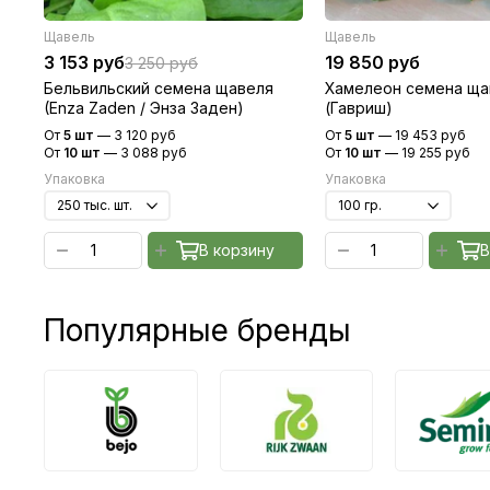
Щавель
Щавель
3 153 руб
19 850 руб
3 250 руб
Бельвильский семена щавеля
Хамелеон семена ща
(Enza Zaden / Энза Заден)
(Гавриш)
От
5 шт
—
3 120 руб
От
5 шт
—
19 453 руб
От
10 шт
—
3 088 руб
От
10 шт
—
19 255 руб
Упаковка
Упаковка
В корзину
В
Популярные бренды