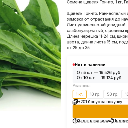
Семена щавеля Гринго, 1 кг, 
Щавель Гринго. Раннеспелый с
зимовки от отрастания до нач
Лист удлиненно-яйцевидный, 
слабопузырчатый, с ровным кр
Длина черешка 11-24 см, шири
цвета, длина листа 15 см, по
от 25 до 35.
Нет в наличии
От
5 шт
—
19 526 руб
От
10 шт
—
19 124 руб
Упаковка
1 кг.
10 гр.
50 гр.
1
+201 бонус за покупку
Задать вопрос
Подели