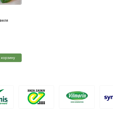
веля
 корзину