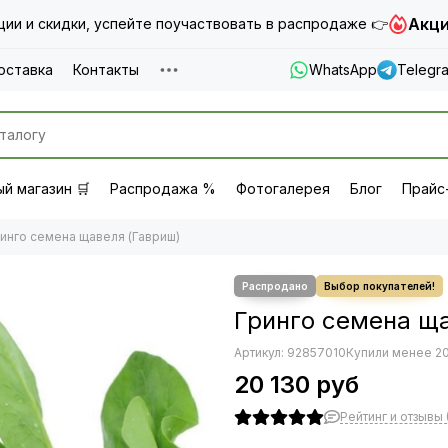
Акци
ии и скидки, успейте поучаствовать в распродаже 👉
оставка
Контакты
WhatsApp
Telegr
й магазин 🛒
Распродажа %
Фотогалерея
Блог
Прайс
инго семена щавеля (Гавриш)
Гринго семена ща
Артикул:
92857010
Купили менее 20
20 130 руб
Рейтинг и отзывы 