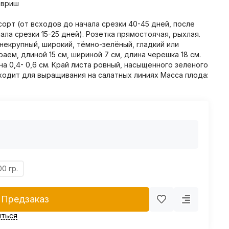
Гавриш
орт (от всходов до начала срезки 40-45 дней, после
ала срезки 15-25 дней). Розетка прямостоячая, рыхлая.
некрупный, широкий, тёмно-зелёный, гладкий или
аем, длиной 15 см, шириной 7 см, длина черешка 18 см.
на 0,4- 0,6 см. Край листа ровный, насыщенного зеленого
дходит для выращивания на салатных линиях Масса плода:
00 гр.
Предзаказ
ться