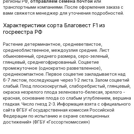
регионы РФ,
отправляем семена почтой
или
транспортными компаниями. После оформления заказа с
вами свяжется менеджер для уточнения подробностей.
Характеристики сорта Благовест F1 из
госреестра РФ
Растение детерминантное, средневетвистое,
среднеоблиственное, междоузлия средние. Лист
обыкновенный, среднего размера, серо-зеленый,
глянцевый, среднегофрированный. Соцветие
промежуточное (однократно разветвленное),
среднекомпактное. Первое соцветие закладывается над
6-7 листом, последующие через 1-2 листа. Залом соцветий
слабый. Плод плоскоокруглый, слаборебристый, глянцевый,
окраска незрелого плода зеленовато-белесая, зрелого -
красная, основание плода со слабым углублением, вершина
гладкая. Число гнезд 2-3. Информация взята с официального
сайта ФГБУ «Государственная комиссия Российской
Федерации по иcпытанию и охране селекционных
достижений» (ФГБУ «Госсорткомиссия»)