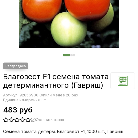
Редис
Редька
Салат
Свекла
Сельдерей
Спаржа
Томат
Тыква
Земляника
Микрозелень - семена для проращивания
Благовест F1 семена томата
Фасоль
детерминантного (Гавриш)
Фенхель
Артикул:
92856900
Купили менее 20 раз
Единица измерения: шт
483 руб
Оставить отзыв
Семена томата детерм. Благовест F1, 1000 шт., Гавриш