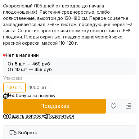
Скороспелый (105 дней от всходов до начала
плодоношения). Растения среднерослые, слабо
облиственные, высотой до 150–180 см. Первое соцветие
закладывается над 7–8-м листом, последующие через 1–2
листа. Соцветие простое или промежуточного типа с 6–8
плодами. Плоды округлые, гладкие равномерной ярко-
красной окраски, массой 110–120 г.
Нет в наличии
От
5 шт
—
469 руб
От
10 шт
—
459 руб
Упаковка
100 шт.
1000 шт.
+4 бонуса за покупку
Предзаказ
Задать вопрос
Поделиться
Выбрать