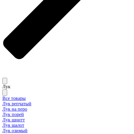
Лук
Все товары
Лук репчатый
Лук на перо
Лук порей
Лук шнитт
Лук шалот
Лук озимый