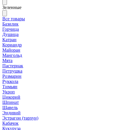
Зеленные
Все товары
Базилик
Горчица
Душица
Катран
Кориандр
Майоран
Мангольд
Мята
Пастернак
Петрушка
Розмарин
Руккола
Тимьян
Укроп
Цикорий
Шпинат
Щавель
Эндивий
Эстрагон (тархун)
Кабачок
Кукуруза