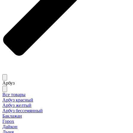
Арбуз
Все товары
Арбуз красный
Арбуз желтый
Арбуз бессемянный
Баклажан
Горох
Дайкон
Дыня