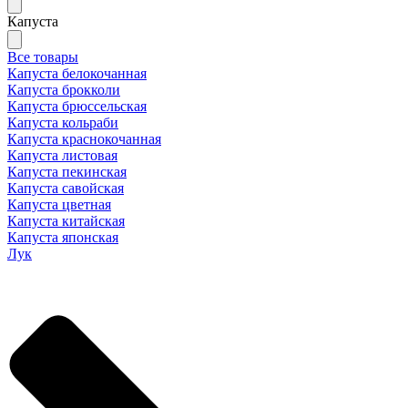
Капуста
Все товары
Капуста белокочанная
Капуста брокколи
Капуста брюссельская
Капуста кольраби
Капуста краснокочанная
Капуста листовая
Капуста пекинская
Капуста савойская
Капуста цветная
Капуста китайская
Капуста японская
Лук