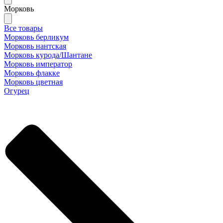
Морковь
Все товары
Морковь берликум
Морковь нантская
Морковь курода/Шантане
Морковь император
Морковь флакке
Морковь цветная
Огурец