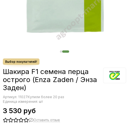
Редис
Редька
Салат
Свекла
Сельдерей
Спаржа
Томат
Тыква
Земляника
Микрозелень - семена для проращивания
Шакира F1 семена перца
Фасоль
острого (Enza Zaden / Энза
Фенхель
Заден)
Артикул:
11027
Купили более 20 раз
Единица измерения: шт
3 530 руб
Оставить отзыв