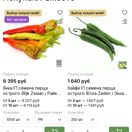
Перец острый
Перец острый
9 395 руб
1 640 руб
Янка F1 семена перца
Хайфи F1 семена перца
острого (Rijk Zwaan / Райк
острого (Enza Zaden / Энза
Цваан)
Заден)
От
5 шт
—
9 207 руб
От
5 шт
—
1 607 руб
От
10 шт
—
9 113 руб
От
10 шт
—
1 591 руб
Упаковка
Фракция семян
Упаковка