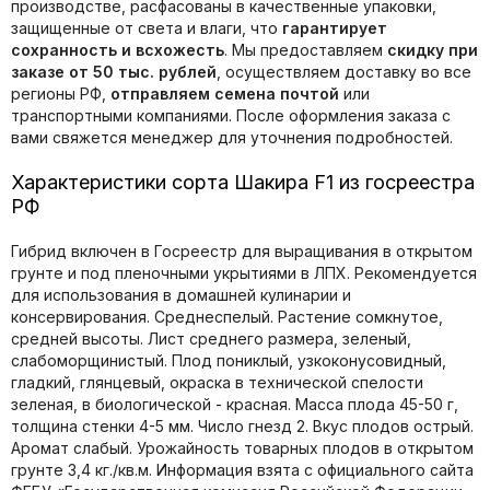
производстве, расфасованы в качественные упаковки,
защищенные от света и влаги, что
гарантирует
сохранность и всхожесть
. Мы предоставляем
скидку при
заказе от 50 тыс. рублей
, осуществляем доставку во все
регионы РФ,
отправляем семена почтой
или
транспортными компаниями. После оформления заказа с
вами свяжется менеджер для уточнения подробностей.
Характеристики сорта Шакира F1 из госреестра
РФ
Гибрид включен в Госреестр для выращивания в открытом
грунте и под пленочными укрытиями в ЛПХ. Рекомендуется
для использования в домашней кулинарии и
консервирования. Среднеспелый. Растение сомкнутое,
средней высоты. Лист среднего размера, зеленый,
слабоморщинистый. Плод пониклый, узкоконусовидный,
гладкий, глянцевый, окраска в технической спелости
зеленая, в биологической - красная. Масса плода 45-50 г,
толщина стенки 4-5 мм. Число гнезд 2. Вкус плодов острый.
Аромат слабый. Урожайность товарных плодов в открытом
грунте 3,4 кг./кв.м. Информация взята с официального сайта