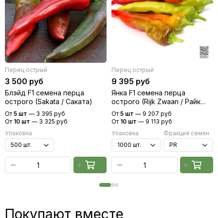
Перец острый
Перец острый
3 500 руб
9 395 руб
Блэйд F1 семена перца
Янка F1 семена перца
острого (Sakata / Саката)
острого (Rijk Zwaan / Райк
Цваан)
От
5 шт
—
3 395 руб
От
5 шт
—
9 207 руб
От
10 шт
—
3 325 руб
От
10 шт
—
9 113 руб
Упаковка
Упаковка
Фракция семян
Покупают вместе