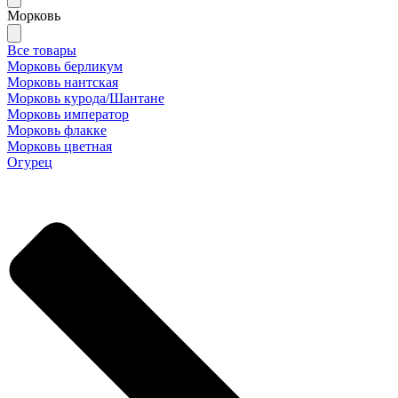
Морковь
Все товары
Морковь берликум
Морковь нантская
Морковь курода/Шантане
Морковь император
Морковь флакке
Морковь цветная
Огурец