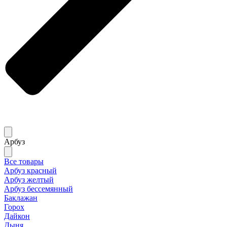
Арбуз
Все товары
Арбуз красный
Арбуз желтый
Арбуз бессемянный
Баклажан
Горох
Дайкон
Дыня