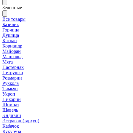
Зеленные
Все товары
Базилик
Горчица
Душица
Катран
Кориандр
Майоран
Мангольд
Мята
Пастернак
Петрушка
Розмарин
Руккола
Тимьян
Укроп
Цикорий
Шпинат
Щавель
Эндивий
Эстрагон (тархун)
Кабачок
Кукуруза