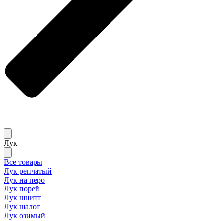
Лук
Все товары
Лук репчатый
Лук на перо
Лук порей
Лук шнитт
Лук шалот
Лук озимый