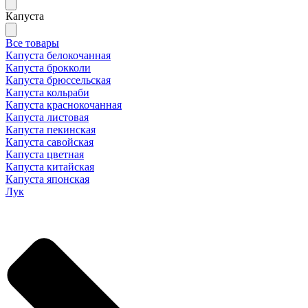
Капуста
Все товары
Капуста белокочанная
Капуста брокколи
Капуста брюссельская
Капуста кольраби
Капуста краснокочанная
Капуста листовая
Капуста пекинская
Капуста савойская
Капуста цветная
Капуста китайская
Капуста японская
Лук