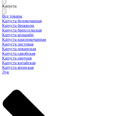
Капуста
Все товары
Капуста белокочанная
Капуста брокколи
Капуста брюссельская
Капуста кольраби
Капуста краснокочанная
Капуста листовая
Капуста пекинская
Капуста савойская
Капуста цветная
Капуста китайская
Капуста японская
Лук