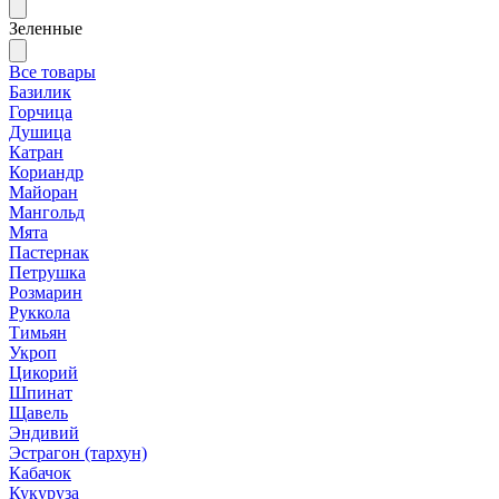
Зеленные
Все товары
Базилик
Горчица
Душица
Катран
Кориандр
Майоран
Мангольд
Мята
Пастернак
Петрушка
Розмарин
Руккола
Тимьян
Укроп
Цикорий
Шпинат
Щавель
Эндивий
Эстрагон (тархун)
Кабачок
Кукуруза