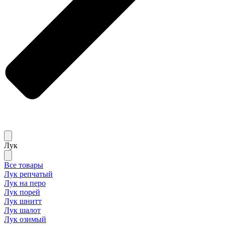
Лук
Все товары
Лук репчатый
Лук на перо
Лук порей
Лук шнитт
Лук шалот
Лук озимый