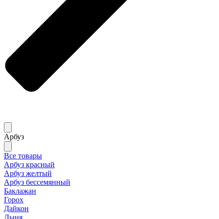
Арбуз
Все товары
Арбуз красный
Арбуз желтый
Арбуз бессемянный
Баклажан
Горох
Дайкон
Дыня