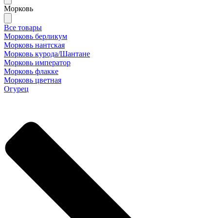
Морковь
Все товары
Морковь берликум
Морковь нантская
Морковь курода/Шантане
Морковь император
Морковь флакке
Морковь цветная
Огурец