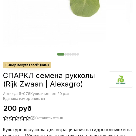
Салат
Свекла
Сельдерей
Томат
Тыква
Фасоль
Фенхель
Цветы
Цикорий
СПАРКЛ семена рукколы
(Rijk Zwaan | Alexagro)
Артикул:
5-078
Купили менее 20 раз
Единица измерения: шт
200 руб
Оставить отзыв
Культурная руккола для выращивания на гидропоннике и на
грунтах. - Образует розетку толстых, овальных листьев -