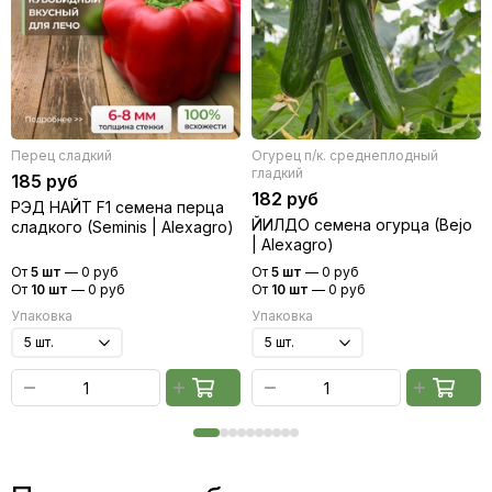
Перец сладкий
Огурец п/к. среднеплодный
гладкий
185 руб
182 руб
РЭД НАЙТ F1 семена перца
ЙИЛДО семена огурца (Bejo
сладкого (Seminis | Alexagro)
| Alexagro)
От
5 шт
—
0 руб
От
5 шт
—
0 руб
От
10 шт
—
0 руб
От
10 шт
—
0 руб
Упаковка
Упаковка