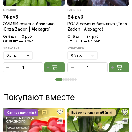
Базилик
Базилик
74 руб
84 руб
ЭМИЛИ семена базилика
РОЗИ семена базилика (Enza
(Enza Zaden | Alexagro)
Zaden | Alexagro)
От
5 шт
—
0 руб
От
5 шт
—
84 руб
От
10 шт
—
0 руб
От
10 шт
—
84 руб
Упаковка
Упаковка
Покупают вместе