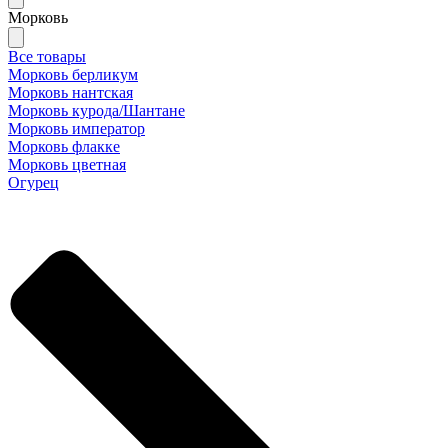
Морковь
Все товары
Морковь берликум
Морковь нантская
Морковь курода/Шантане
Морковь император
Морковь флакке
Морковь цветная
Огурец