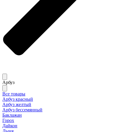
Арбуз
Все товары
Арбуз красный
Арбуз желтый
Арбуз бессемянный
Баклажан
Горох
Дайкон
Дыня