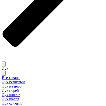
Лук
Все товары
Лук репчатый
Лук на перо
Лук порей
Лук шнитт
Лук шалот
Лук озимый