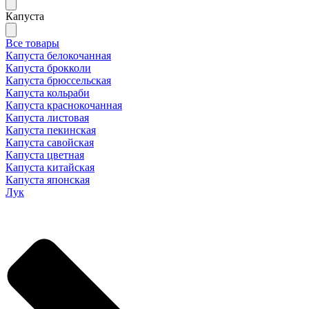
Капуста
Все товары
Капуста белокочанная
Капуста брокколи
Капуста брюссельская
Капуста кольраби
Капуста краснокочанная
Капуста листовая
Капуста пекинская
Капуста савойская
Капуста цветная
Капуста китайская
Капуста японская
Лук