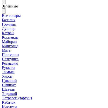
Зеленные
Все товары
Базилик
Горчица
Душица
Катран
Кориандр
Майоран
Мангольд
Мята
Пастернак
Петрушка
Розмарин
Руккола
Тимьян
Укроп
Цикорий
Шпинат
Щавель
Эндивий
Эстрагон (тархун)
Кабачок
Кукуруза