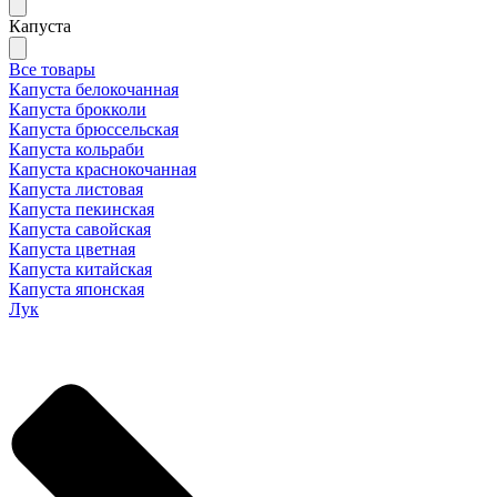
Капуста
Все товары
Капуста белокочанная
Капуста брокколи
Капуста брюссельская
Капуста кольраби
Капуста краснокочанная
Капуста листовая
Капуста пекинская
Капуста савойская
Капуста цветная
Капуста китайская
Капуста японская
Лук