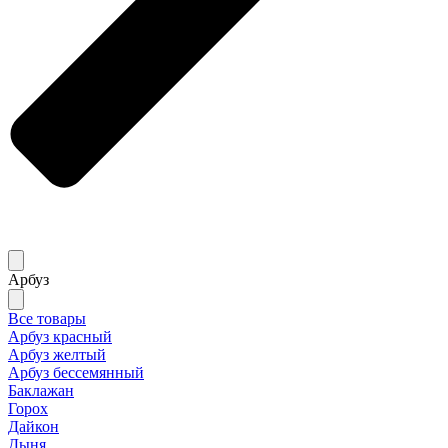
Арбуз
Все товары
Арбуз красный
Арбуз желтый
Арбуз бессемянный
Баклажан
Горох
Дайкон
Дыня