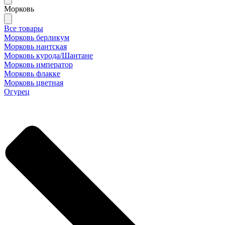
Морковь
Все товары
Морковь берликум
Морковь нантская
Морковь курода/Шантане
Морковь император
Морковь флакке
Морковь цветная
Огурец