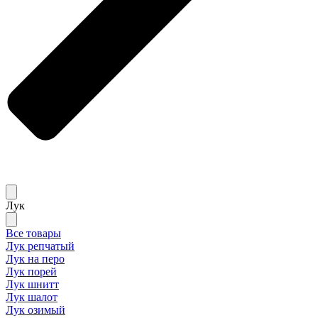
Лук
Все товары
Лук репчатый
Лук на перо
Лук порей
Лук шнитт
Лук шалот
Лук озимый