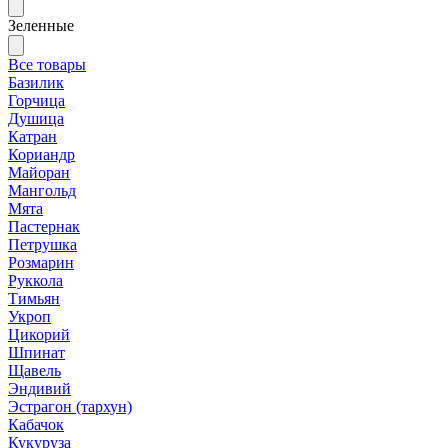
Зеленные
Все товары
Базилик
Горчица
Душица
Катран
Кориандр
Майоран
Мангольд
Мята
Пастернак
Петрушка
Розмарин
Руккола
Тимьян
Укроп
Цикорий
Шпинат
Щавель
Эндивий
Эстрагон (тархун)
Кабачок
Кукуруза