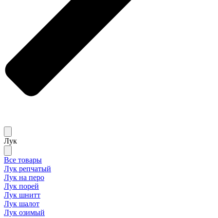
Лук
Все товары
Лук репчатый
Лук на перо
Лук порей
Лук шнитт
Лук шалот
Лук озимый