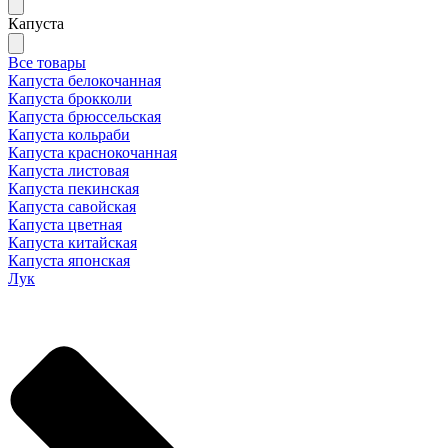
Капуста
Все товары
Капуста белокочанная
Капуста брокколи
Капуста брюссельская
Капуста кольраби
Капуста краснокочанная
Капуста листовая
Капуста пекинская
Капуста савойская
Капуста цветная
Капуста китайская
Капуста японская
Лук