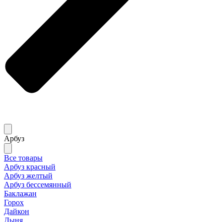
Арбуз
Все товары
Арбуз красный
Арбуз желтый
Арбуз бессемянный
Баклажан
Горох
Дайкон
Дыня