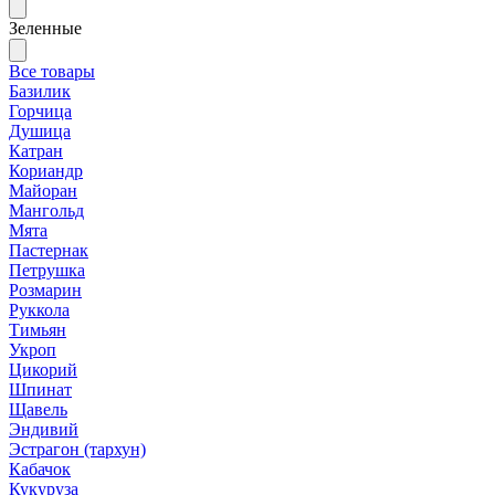
Зеленные
Все товары
Базилик
Горчица
Душица
Катран
Кориандр
Майоран
Мангольд
Мята
Пастернак
Петрушка
Розмарин
Руккола
Тимьян
Укроп
Цикорий
Шпинат
Щавель
Эндивий
Эстрагон (тархун)
Кабачок
Кукуруза