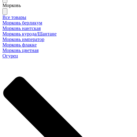
Морковь
Все товары
Морковь берликум
Морковь нантская
Морковь курода/Шантане
Морковь император
Морковь флакке
Морковь цветная
Огурец