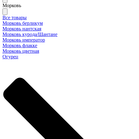
Морковь
Все товары
Морковь берликум
Морковь нантская
Морковь курода/Шантане
Морковь император
Морковь флакке
Морковь цветная
Огурец