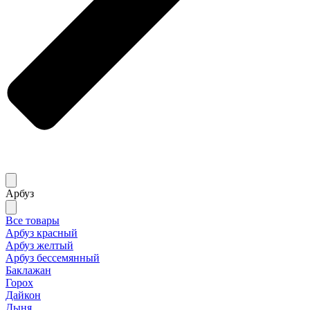
Арбуз
Все товары
Арбуз красный
Арбуз желтый
Арбуз бессемянный
Баклажан
Горох
Дайкон
Дыня