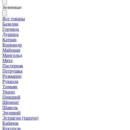
Зеленные
Все товары
Базилик
Горчица
Душица
Катран
Кориандр
Майоран
Мангольд
Мята
Пастернак
Петрушка
Розмарин
Руккола
Тимьян
Укроп
Цикорий
Шпинат
Щавель
Эндивий
Эстрагон (тархун)
Кабачок
Кукуруза