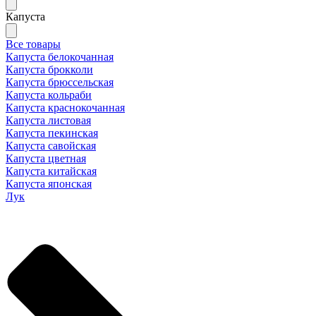
Капуста
Все товары
Капуста белокочанная
Капуста брокколи
Капуста брюссельская
Капуста кольраби
Капуста краснокочанная
Капуста листовая
Капуста пекинская
Капуста савойская
Капуста цветная
Капуста китайская
Капуста японская
Лук