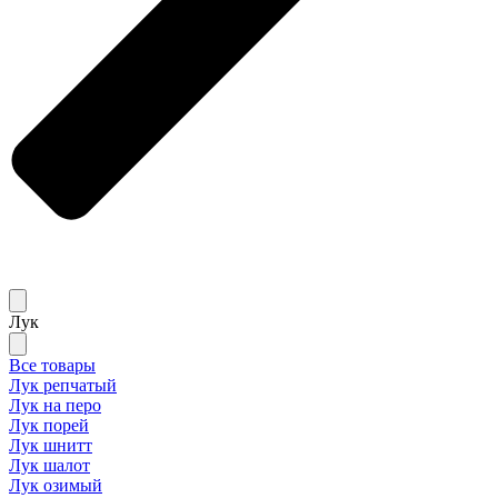
Лук
Все товары
Лук репчатый
Лук на перо
Лук порей
Лук шнитт
Лук шалот
Лук озимый