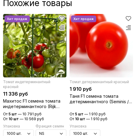
Похожие товары
Томат индетерминантный
Томат детерминантный красный
красный
1 910 руб
11 336 руб
Таня F1 семена томата
Махитос F1 семена томата
детерминантного (Seminis /
индетерминантного (Rijk
Семинис)
Zwaan / Райк Цваан)
От
5 шт
—
10 791 руб
От
5 шт
—
1 910 руб
От
10 шт
—
10 569 руб
От
10 шт
—
1 910 руб
Упаковка
Фракция семян
Упаковка