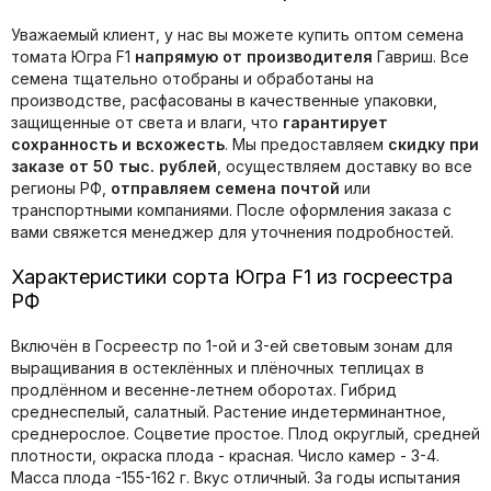
Уважаемый клиент, у нас вы можете купить оптом семена
томата Югра F1
напрямую от производителя
Гавриш. Все
семена тщательно отобраны и обработаны на
производстве, расфасованы в качественные упаковки,
защищенные от света и влаги, что
гарантирует
сохранность и всхожесть
. Мы предоставляем
скидку при
заказе от 50 тыс. рублей
, осуществляем доставку во все
регионы РФ,
отправляем семена почтой
или
транспортными компаниями. После оформления заказа с
вами свяжется менеджер для уточнения подробностей.
Характеристики сорта Югра F1 из госреестра
РФ
Включён в Госреестр по 1-ой и 3-ей световым зонам для
выращивания в остеклённых и плёночных теплицах в
продлённом и весенне-летнем оборотах. Гибрид
среднеспелый, салатный. Растение индетерминантное,
среднерослое. Соцветие простое. Плод округлый, средней
плотности, окраска плода - красная. Число камер - 3-4.
Масса плода -155-162 г. Вкус отличный. За годы испытания