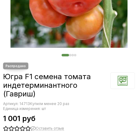
Редис
Редька
Салат
Свекла
Сельдерей
Спаржа
Томат
Тыква
Земляника
Микрозелень - семена для проращивания
Югра F1 семена томата
Фасоль
индетерминантного
Фенхель
(Гавриш)
Артикул:
14713
Купили менее 20 раз
Единица измерения: шт
1 001 руб
Оставить отзыв