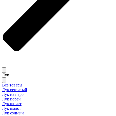
Лук
Все товары
Лук репчатый
Лук на перо
Лук порей
Лук шнитт
Лук шалот
Лук озимый