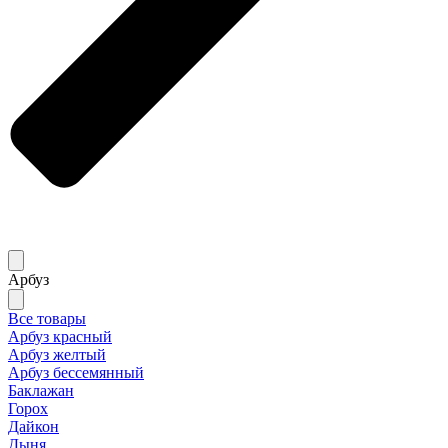
Арбуз
Все товары
Арбуз красный
Арбуз желтый
Арбуз бессемянный
Баклажан
Горох
Дайкон
Дыня