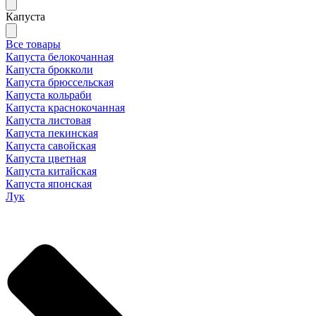
Капуста
Все товары
Капуста белокочанная
Капуста брокколи
Капуста брюссельская
Капуста кольраби
Капуста краснокочанная
Капуста листовая
Капуста пекинская
Капуста савойская
Капуста цветная
Капуста китайская
Капуста японская
Лук