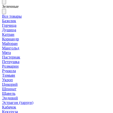
Зеленные
Все товары
Базилик
Горчица
Душица
Катран
Кориандр
Майоран
Мангольд
Мята
Пастернак
Петрушка
Розмарин
Руккола
Тимьян
Укроп
Цикорий
Шпинат
Щавель
Эндивий
Эстрагон (тархун)
Кабачок
Кукуруза