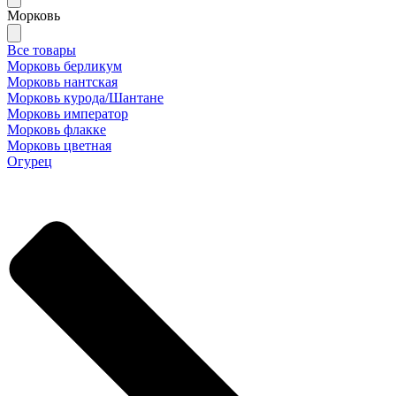
Морковь
Все товары
Морковь берликум
Морковь нантская
Морковь курода/Шантане
Морковь император
Морковь флакке
Морковь цветная
Огурец