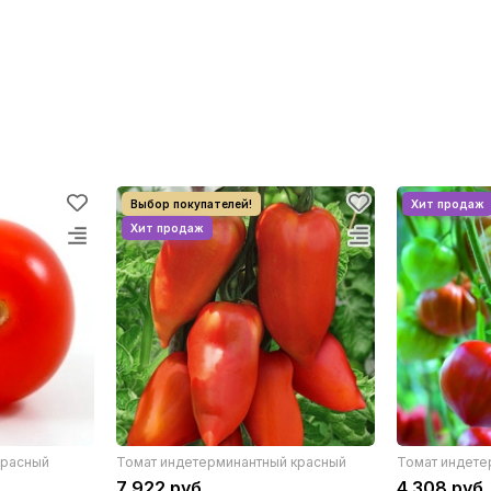
красный
Томат индетерминантный красный
Томат индете
7 922 руб
4 308 руб