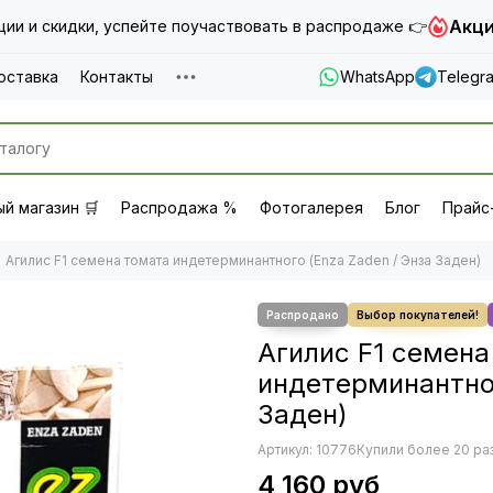
Акци
ии и скидки, успейте поучаствовать в распродаже 👉
оставка
Контакты
WhatsApp
Telegr
й магазин 🛒
Распродажа %
Фотогалерея
Блог
Прайс
Агилис F1 семена томата индетерминантного (Enza Zaden / Энза Заден)
Агилис F1 семена
индетерминантног
Заден)
Артикул:
10776
Купили более 20 ра
4 160 руб