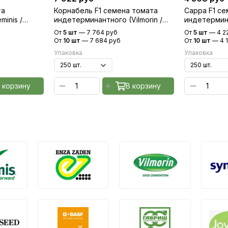
та
Корнабель F1 семена томата
Сарра F1 с
inis /
индетерминантного (Vilmorin /
индетермина
Вильморин)
Клос)
От
5 шт
—
7 764 руб
От
5 шт
—
4 2
От
10 шт
—
7 684 руб
От
10 шт
—
4 
Упаковка
Упаковка
 корзину
В корзину