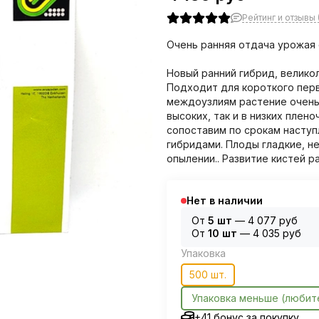
Рейтинг и отзывы (
Очень ранняя отдача урожая 
Новый ранний гибрид, велико
Подходит для короткого перв
междоузлиям растение очень 
высоких, так и в низких плен
сопоставим по срокам насту
гибридами. Плоды гладкие, н
опылении.. Развитие кистей 
Нет в наличии
От
5 шт
—
4 077 руб
От
10 шт
—
4 035 руб
Упаковка
500 шт.
Упаковка меньше (любит
+41 бонус за покупку