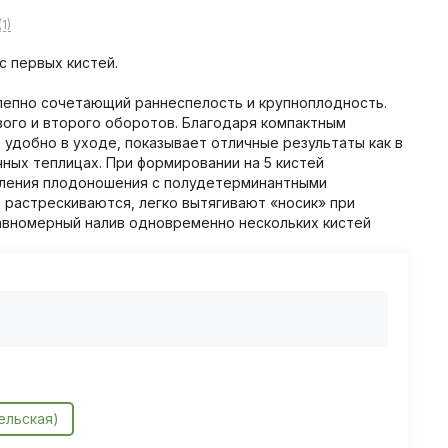
1)
с первых кистей.
лепно сочетающий раннеспелость и крупноплодность.
ого и второго оборотов. Благодаря компактным
удобно в уходе, показывает отличные результаты как в
очных теплицах. При формировании на 5 кистей
пления плодоношения с полудетерминантными
е растрескиваются, легко вытягивают «носик» при
равномерный налив одновременно нескольких кистей
ельская)