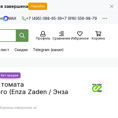
я завершена
Перейти
am
MAX
+7 (495) 088-65-39
+7 (916) 556-98-79
Профиль
Сравнение
Избранное
Корзина
-лист
Скидки
Telegram (канал)
 томата
о (Enza Zaden / Энза
з
Единица измерения: шт