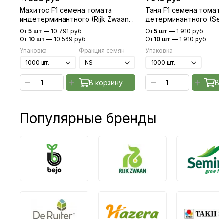
Махитос F1 семена томата
Таня F1 семена тома
индетерминантного (Rijk Zwaan /
детерминантного (Sem
Райк Цваан)
Семинис)
От
5 шт
—
10 791 руб
От
5 шт
—
1 910 руб
От
10 шт
—
10 569 руб
От
10 шт
—
1 910 руб
Упаковка
Фракция семян
Упаковка
В корзину
В
Популярные бренды