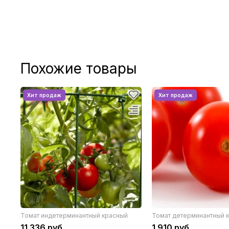
Похожие товары
Томат индетерминантный красный
Томат детерминантный 
11 336 руб
1 910 руб