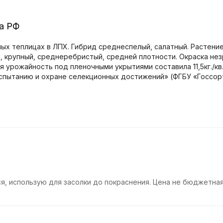
ра РФ
ых теплицах в ЛПХ. Гибрид среднеспелый, салатный. Растени
 крупный, среднеребристый, средней плотности. Окраска незре
ная урожайность под пленочными укрытиями составила 11,5кг./к
cпытанию и охране селекционных достижений» (ФГБУ «Госсор
я, использую для засолки до покраснения. Цена не бюджетная