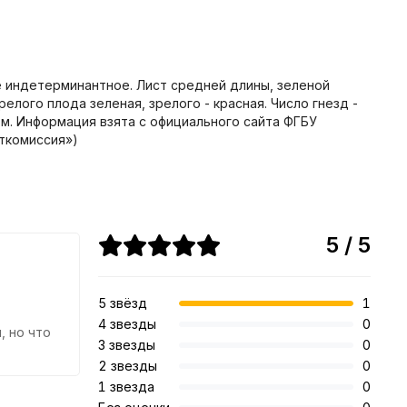
е индетерминантное. Лист средней длины, зеленой
лого плода зеленая, зрелого - красная. Число гнезд -
в.м. Информация взята с официального сайта ФГБУ
ткомиссия»)
5 / 5
5 звёзд
1
4 звезды
0
, но что
3 звезды
0
2 звезды
0
1 звезда
0