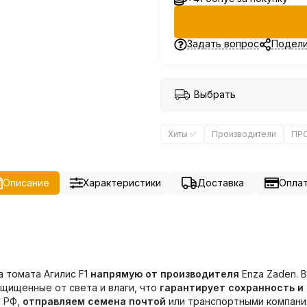
Задать вопрос
Подели
Выбрать
Хиты ✅
Производители
ПР
Описание
Характеристики
Доставка
Опла
а томата Агилис F1
напрямую от производителя
Enza Zaden. 
ащищенные от света и влаги, что
гарантирует сохранность и
ы РФ,
отправляем семена почтой
или транспортными компания