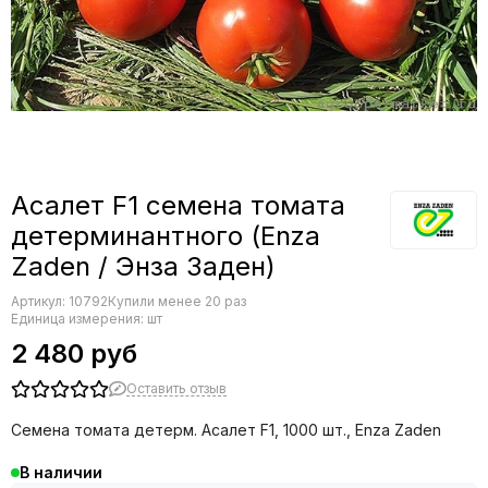
Редис
Редька
Салат
Свекла
Сельдерей
Спаржа
Томат
Асалет F1 семена томата
Тыква
Земляника
детерминантного (Enza
Микрозелень - семена для проращивания
Zaden / Энза Заден)
Фасоль
Артикул:
10792
Купили менее 20 раз
Фенхель
Единица измерения: шт
2 480 руб
Оставить отзыв
Семена томата детерм. Асалет F1, 1000 шт., Enza Zaden
В наличии