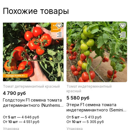
Похожие товары
Томат детерминантный красный
Томат индетерминантный
красный
4 790 руб
5 580 руб
Голдстоун F1 семена томата
Этери F1 семена томата
детерминантного (Nunhems /
индетерминантного (Seminis
Нюнемс)
/ Семинис)
От
5 шт
—
4 646 руб
От
5 шт
—
5 413 руб
От
10 шт
—
4 551 руб
От
10 шт
—
5 305 руб
Упаковка
Упаковка