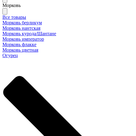
Морковь
Все товары
Морковь берликум
Морковь нантская
Морковь курода/Шантане
Морковь император
Морковь флакке
Морковь цветная
Огурец