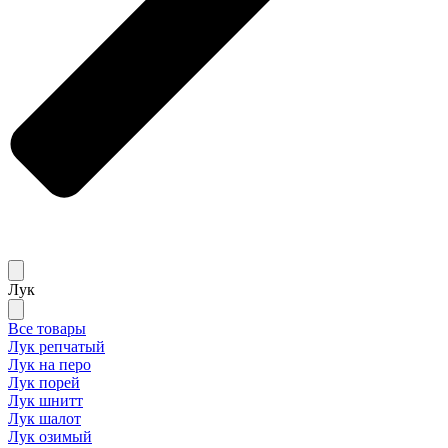
Лук
Все товары
Лук репчатый
Лук на перо
Лук порей
Лук шнитт
Лук шалот
Лук озимый