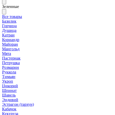
Зеленные
Все товары
Базилик
Горчица
Душица
Катран
Кориандр
Майоран
Мангольд
Мята
Пастернак
Петрушка
Розмарин
Руккола
Тимьян
Укроп
Цикорий
Шпинат
Щавель
Эндивий
Эстрагон (тархун)
Кабачок
Кукуруза