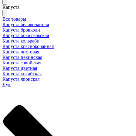
Капуста
Все товары
Капуста белокочанная
Капуста брокколи
Капуста брюссельская
Капуста кольраби
Капуста краснокочанная
Капуста листовая
Капуста пекинская
Капуста савойская
Капуста цветная
Капуста китайская
Капуста японская
Лук