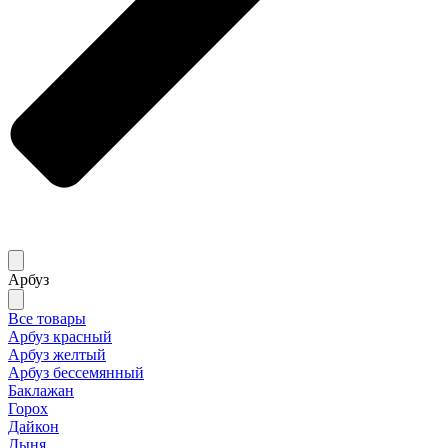
Арбуз
Все товары
Арбуз красный
Арбуз желтый
Арбуз бессемянный
Баклажан
Горох
Дайкон
Дыня