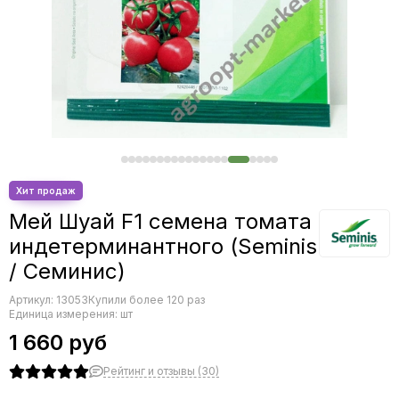
Редис
Редька
Салат
Свекла
Сельдерей
Спаржа
Томат
Тыква
Земляника
Микрозелень - семена для проращивания
Мей Шуай F1 семена томата
Фасоль
индетерминантного (Seminis
Фенхель
/ Семинис)
Артикул:
13053
Купили более 120 раз
Единица измерения: шт
1 660 руб
Рейтинг и отзывы (30)