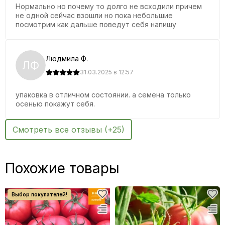
Нормально но почему то долго не всходили причем
не одной сейчас взошли но пока небольшие
-
Высадку рассады можно проводить с 8-10 настоящими
посмотрим как дальше поведут себя напишу
листьями
;
Людмила Ф.
ЛФ
Календарь
31.03.2025 в 12:57
упаковка в отличном состоянии. а семена только
осенью покажут себя.
Смотреть все отзывы (+25)
Включён в Госреестр по Российской Федерации для
выращивания в плёночных теплицах и под плёночными
укрытиями в ЛПХ. Гибрид раннеспелый, салатный. Растение
индетерминантное. Лист средний, зелёной окраски.
Похожие товары
Соцветие промежуточное. Плодоножка с сочленением.
Плод плоскоокруглой формы, плотный, слаборебристый.
Окраска незрелого плода зелёная, зрелого - розовая.
Число гнезд - 4-6. Масса плода - 180-210г. Вкус хороший.
Урожайность товарных плодов в плёночных теплицах
составила 7,3-7,5 кг/кв.м. Информация взята с официального