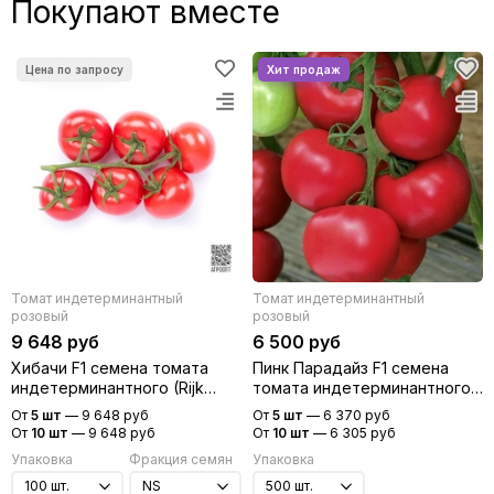
Покупают вместе
Томат индетерминантный
Томат индетерминантный
розовый
розовый
9 648 руб
6 500 руб
Хибачи F1 семена томата
Пинк Парадайз F1 семена
индетерминантного (Rijk
томата индетерминантного
Zwaan / Райк Цваан)
(Sakata / Саката)
От
5 шт
—
9 648 руб
От
5 шт
—
6 370 руб
От
10 шт
—
9 648 руб
От
10 шт
—
6 305 руб
Упаковка
Фракция семян
Упаковка