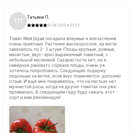
Вкус:
Отличный
Татьяна П.
ТП
Способ уборки:
Отдельными плодами
10.08.2025 в 22:53
Устойчивость к болезням:
Томат Мей Шуай посадила впервые и впечатления
очень приятные. Растение высокорослое, на кисти
HR:
ToMV:0-2/Pf:A-E/Fol:0,1/Sbl/Sl/Ss/Va:0/Vd:0
завязалось по 2- 3 штуки. Плоды крупные, ровные,
мясистые, вкус- ярко выраженный томатный, с
IR:
TYLCV/Ma/Mi/Mj
небольшой кислинкой. Сахаристости нет, но я
наверное рановато сорвала плоды, очень уж
хотелось попробовать. Следующие подержу
подольше на ветке, если вкус поменяется- дополню
Характеристики:
отзыв. И ещё мне понравилось, что на листьях нет
мучнистой росы, когда на других томатах она уже
проявилась. В следующем году буду сажать этот
-
Раннеспелый гибрид с очень сбалансированным
сорт и вам рекомендую!
растением, обеспечивает высокую урожайность на
протяжении всего периода плодоношения
;
-
Отличная завязываемость плодов при низких и высоких
температурах
;