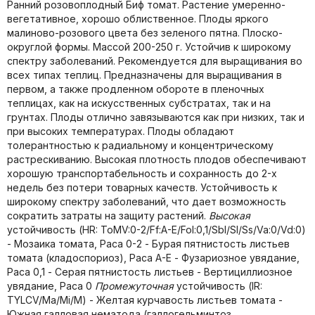
Ранний розовоплодный Биф томат. Растение умеренно-
вегетативное, хорошо облиственное. Плоды яркого
малиново-розового цвета без зеленого пятна. Плоско-
округлой формы. Массой 200-250 г. Устойчив к широкому
спектру заболеваний. Рекомендуется для выращивания во
всех типах теплиц. Предназначены для выращивания в
первом, а также продленном обороте в пленочных
теплицах, как на искусственных субстратах, так и на
грунтах. Плоды отлично завязываются как при низких, так и
при высоких температурах. Плоды обладают
толерантностью к радиальному и концентрическому
растрескиванию. Высокая плотность плодов обеспечивают
хорошую транспортабельность и сохранность до 2-х
недель без потери товарных качеств. Устойчивость к
широкому спектру заболеваний, что дает возможность
сократить затраты на защиту растений.
Высокая
устойчивость (HR: ToMV:0-2/Ff:A-E/Fol:0,1/Sbl/Sl/Ss/Va:0/Vd:0)
- Мозаика томата, Раса 0-2 - Бурая пятнистость листьев
томата (кладоспориоз), Раса A-E - Фузариозное увядание,
Раса 0,1 - Серая пятнистость листьев - Вертициллиозное
увядание, Раса 0
Промежуточная
устойчивость (IR:
TYLCV/Ma/Mi/M) - Желтая курчавость листьев томата -
Южная галловая нематода (галлогельминтоз,