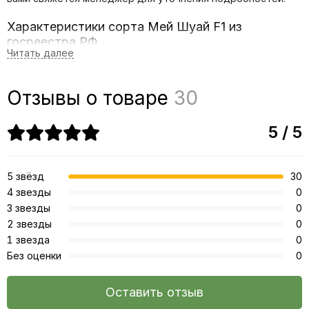
Характеристики сорта Мей Шуай F1 из
госреестра РФ
Сегмент:
Розовоплодный биф-томат
Отзывы о товаре
30
Скороспелость:
Ранний
Растение:
Умеренно вегетативное, мощный листовой
5 / 5
аппарат
Плоды:
Плоскоокруглые, без зеленого пятна
5 звёзд
30
4 звезды
0
Цвет:
Малиново-розовый с блеском
3 звезды
0
Масса:
240-260 г
2 звезды
0
1 звезда
0
Устойчивость к растрескиванию:
Высокая
Без оценки
0
Плотность:
Высокая
Оставить отзыв
Сохранность:
До 2 недель