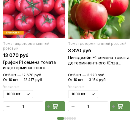
сайта ФГБУ «Государственная комиссия Российской
Федерации по иcпытанию и охране селекционных
достижений» (ФГБУ «Госсорткомиссия»)
Томат индетерминантный
Томат детерминантный розовый
розовый
3 320 руб
13 070 руб
Пинкджейн F1 семена томата
Грифон F1 семена томата
детерминантного (Enza
индетерминантного
Zaden / Энза Заден)
(Nunhems / Нюнемс)
От
5 шт
—
12 678 руб
От
5 шт
—
3 220 руб
От
10 шт
—
12 417 руб
От
10 шт
—
3 154 руб
Упаковка
Упаковка