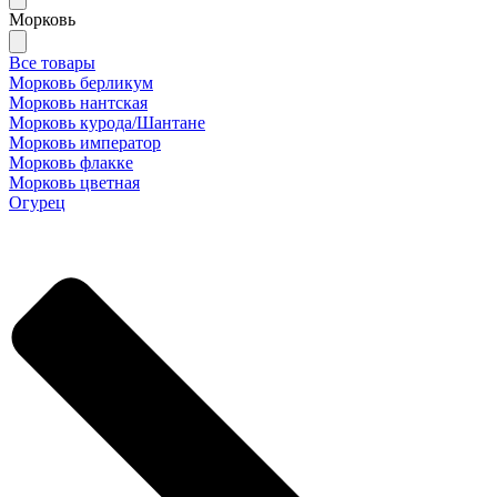
Морковь
Все товары
Морковь берликум
Морковь нантская
Морковь курода/Шантане
Морковь император
Морковь флакке
Морковь цветная
Огурец