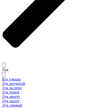
Лук
Все товары
Лук репчатый
Лук на перо
Лук порей
Лук шнитт
Лук шалот
Лук озимый