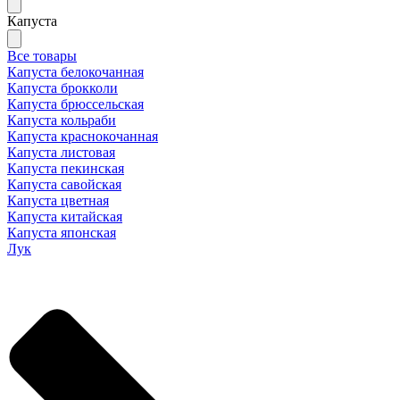
Капуста
Все товары
Капуста белокочанная
Капуста брокколи
Капуста брюссельская
Капуста кольраби
Капуста краснокочанная
Капуста листовая
Капуста пекинская
Капуста савойская
Капуста цветная
Капуста китайская
Капуста японская
Лук