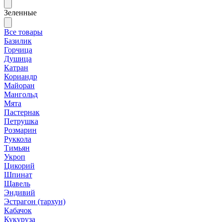
Зеленные
Все товары
Базилик
Горчица
Душица
Катран
Кориандр
Майоран
Мангольд
Мята
Пастернак
Петрушка
Розмарин
Руккола
Тимьян
Укроп
Цикорий
Шпинат
Щавель
Эндивий
Эстрагон (тархун)
Кабачок
Кукуруза