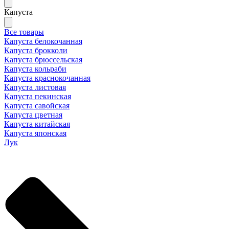
Капуста
Все товары
Капуста белокочанная
Капуста брокколи
Капуста брюссельская
Капуста кольраби
Капуста краснокочанная
Капуста листовая
Капуста пекинская
Капуста савойская
Капуста цветная
Капуста китайская
Капуста японская
Лук