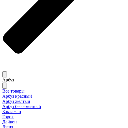
Арбуз
Все товары
Арбуз красный
Арбуз желтый
Арбуз бессемянный
Баклажан
Горох
Дайкон
Дыня