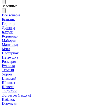
Зеленные
Все товары
Базилик
Горчица
Душица
Катран
Кориандр
Майоран
Мангольд
Мята
Пастернак
Петрушка
Розмарин
Руккола
Тимьян
Укроп
Цикорий
Шпинат
Щавель
Эндивий
Эстрагон (тархун)
Кабачок
Кукуруза