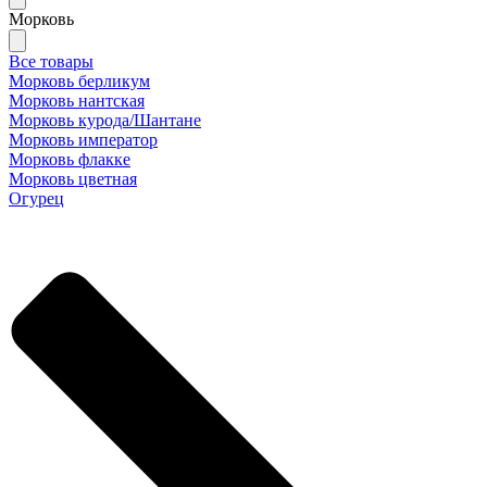
Морковь
Все товары
Морковь берликум
Морковь нантская
Морковь курода/Шантане
Морковь император
Морковь флакке
Морковь цветная
Огурец