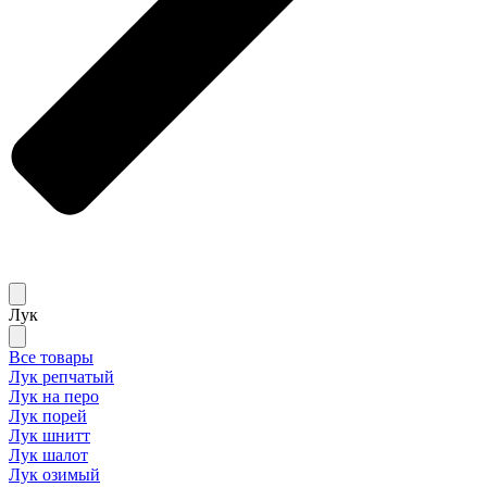
Лук
Все товары
Лук репчатый
Лук на перо
Лук порей
Лук шнитт
Лук шалот
Лук озимый