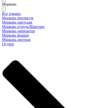
Морковь
Все товары
Морковь берликум
Морковь нантская
Морковь курода/Шантане
Морковь император
Морковь флакке
Морковь цветная
Огурец