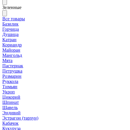
Зеленные
Все товары
Базилик
Горчица
Душица
Катран
Кориандр
Майоран
Мангольд
Мята
Пастернак
Петрушка
Розмарин
Руккола
Тимьян
Укроп
Цикорий
Шпинат
Щавель
Эндивий
Эстрагон (тархун)
Кабачок
Кукуруза