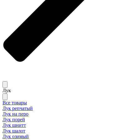
Лук
Все товары
Лук репчатый
Лук на перо
Лук порей
Лук шнитт
Лук шалот
Лук озимый