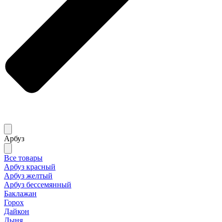
Арбуз
Все товары
Арбуз красный
Арбуз желтый
Арбуз бессемянный
Баклажан
Горох
Дайкон
Дыня