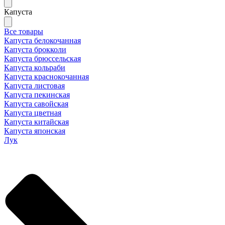
Капуста
Все товары
Капуста белокочанная
Капуста брокколи
Капуста брюссельская
Капуста кольраби
Капуста краснокочанная
Капуста листовая
Капуста пекинская
Капуста савойская
Капуста цветная
Капуста китайская
Капуста японская
Лук