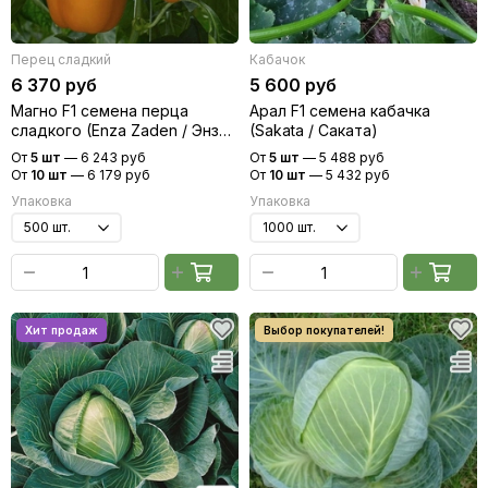
Перец сладкий
Кабачок
6 370 руб
5 600 руб
Магно F1 семена перца
Арал F1 семена кабачка
сладкого (Enza Zaden / Энза
(Sakata / Саката)
Заден)
От
5 шт
—
6 243 руб
От
5 шт
—
5 488 руб
От
10 шт
—
6 179 руб
От
10 шт
—
5 432 руб
Упаковка
Упаковка