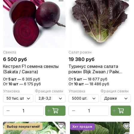
Свекла
Салат ромэн
6 500 руб
19 380 руб
Кестрел F1 семена свеклы
Туринус семена салата
(Sakata / Саката)
ромэн (Rijk Zwaan / Райк
Цваан)
От
5 шт
—
6 305 руб
От
5 шт
—
18 677 руб
От
10 шт
—
6 175 руб
От
10 шт
—
18 486 руб
Упаковка
Фракция семян
Упаковка
Фракция семян