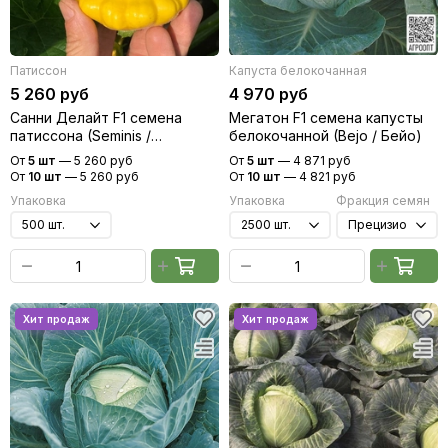
Патиссон
Капуста белокочанная
5 260 руб
4 970 руб
Санни Делайт F1 семена
Мегатон F1 семена капусты
патиссона (Seminis /
белокочанной (Bejo / Бейо)
Семинис)
От
5 шт
—
5 260 руб
От
5 шт
—
4 871 руб
От
10 шт
—
5 260 руб
От
10 шт
—
4 821 руб
Упаковка
Упаковка
Фракция семян