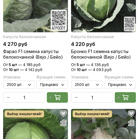
Капуста белокочанная
Капуста белокочанная
4 270 руб
4 220 руб
Фарао F1 семена капусты
Бронко F1 семена капусты
белокочанной (Bejo / Бейо)
белокочанной (Bejo / Бейо)
От
5 шт
—
4 185 руб
От
5 шт
—
4 136 руб
От
10 шт
—
4 142 руб
От
10 шт
—
4 093 руб
Упаковка
Фракция семян
Упаковка
Фракция семян