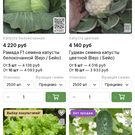
Капуста белокочанная
Капуста цветная
4 220 руб
4 140 руб
Рамада F1 семена капусты
Гудман семена капусты
белокочанной (Bejo / Бейо)
цветной (Bejo / Бейо)
От
5 шт
—
4 136 руб
От
5 шт
—
4 016 руб
От
10 шт
—
4 093 руб
От
10 шт
—
3 933 руб
Упаковка
Фракция семян
Упаковка
Фракция семян