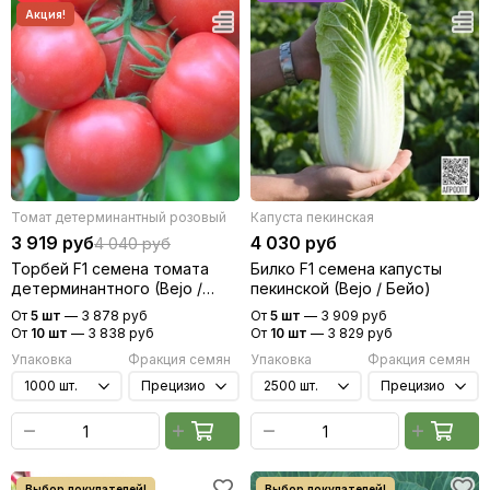
Томат детерминантный розовый
Капуста пекинская
3 919 руб
4 030 руб
4 040 руб
Торбей F1 семена томата
Билко F1 семена капусты
детерминантного (Bejo /
пекинской (Bejo / Бейо)
Бейо)
От
5 шт
—
3 878 руб
От
5 шт
—
3 909 руб
От
10 шт
—
3 838 руб
От
10 шт
—
3 829 руб
Упаковка
Фракция семян
Упаковка
Фракция семян