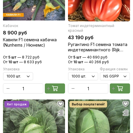
Кабачок
Томат индетерминантный
красный
8 900 руб
43 190 руб
Кавили F1 семена кабачка
Ругантино F1 семена томата
(Nunhems / Нюнемс)
индетерминантного (Rijk
Zwaan / Райк Цваан)
От
5 шт
—
8 722 руб
От
5 шт
—
40 690 руб
От
10 шт
—
8 633 руб
От
10 шт
—
40 266 руб
Упаковка
Упаковка
Фракция семян