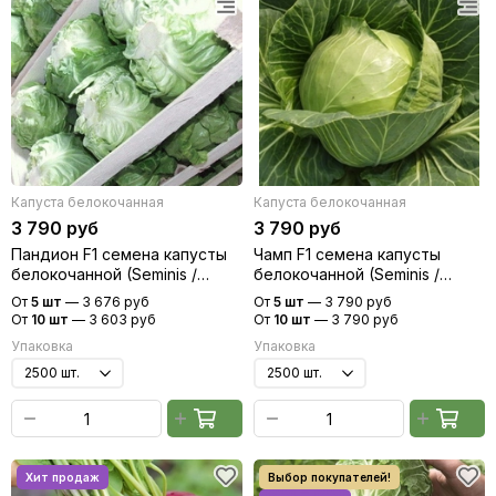
Капуста белокочанная
Капуста белокочанная
3 790 руб
3 790 руб
Пандион F1 семена капусты
Чамп F1 семена капусты
белокочанной (Seminis /
белокочанной (Seminis /
Семинис)
Семинис)
От
5 шт
—
3 676 руб
От
5 шт
—
3 790 руб
От
10 шт
—
3 603 руб
От
10 шт
—
3 790 руб
Упаковка
Упаковка