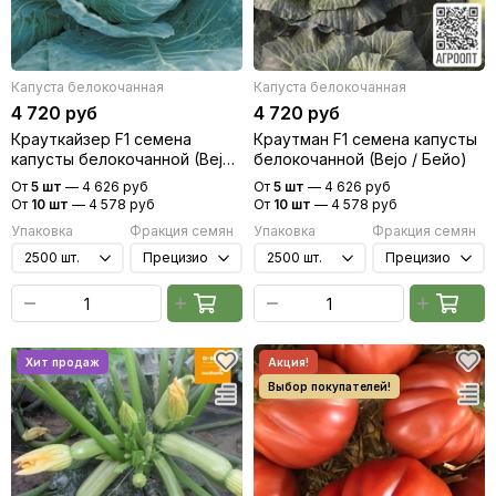
Капуста белокочанная
Капуста белокочанная
4 720 руб
4 720 руб
Крауткайзер F1 семена
Краутман F1 семена капусты
капусты белокочанной (Bejo /
белокочанной (Bejo / Бейо)
Бейо)
От
5 шт
—
4 626 руб
От
5 шт
—
4 626 руб
От
10 шт
—
4 578 руб
От
10 шт
—
4 578 руб
Упаковка
Фракция семян
Упаковка
Фракция семян