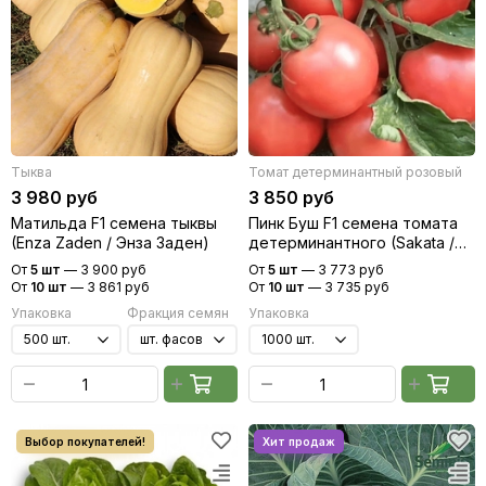
Тыква
Томат детерминантный розовый
3 980 руб
3 850 руб
Матильда F1 семена тыквы
Пинк Буш F1 семена томата
(Enza Zaden / Энза Заден)
детерминантного (Sakata /
Саката)
От
5 шт
—
3 900 руб
От
5 шт
—
3 773 руб
От
10 шт
—
3 861 руб
От
10 шт
—
3 735 руб
Упаковка
Фракция семян
Упаковка