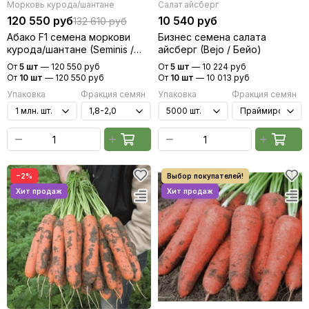
Морковь курода/шантане
Салат айсберг
120 550 руб
10 540 руб
132 610 руб
Абако F1 семена моркови
Бизнес семена салата
курода/шантане (Seminis /
айсберг (Bejo / Бейо)
Семинис)
От
5 шт
—
120 550 руб
От
5 шт
—
10 224 руб
От
10 шт
—
120 550 руб
От
10 шт
—
10 013 руб
Упаковка
Фракция семян
Упаковка
Фракция семян
−2%