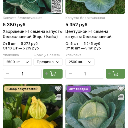
Капуста белокочанная
Капуста белокочанная
5 380 руб
5 352 руб
Харрикейн F1 семена капусты
Центурион F1 семена
белокочанной (Bejo / Бейо)
капусты белокочанной
(Clause / Клос)
От
5 шт
—
5 272 руб
От
5 шт
—
5 245 руб
От
10 шт
—
5 219 руб
От
10 шт
—
5 191 руб
Упаковка
Фракция семян
Упаковка