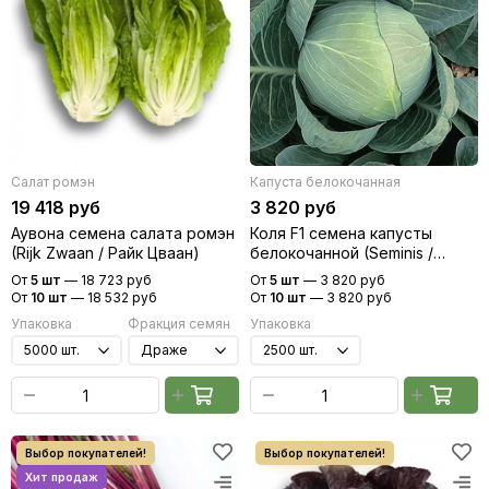
Салат ромэн
Капуста белокочанная
19 418 руб
3 820 руб
Аувона семена салата ромэн
Коля F1 семена капусты
(Rijk Zwaan / Райк Цваан)
белокочанной (Seminis /
Семинис)
От
5 шт
—
18 723 руб
От
5 шт
—
3 820 руб
От
10 шт
—
18 532 руб
От
10 шт
—
3 820 руб
Упаковка
Фракция семян
Упаковка