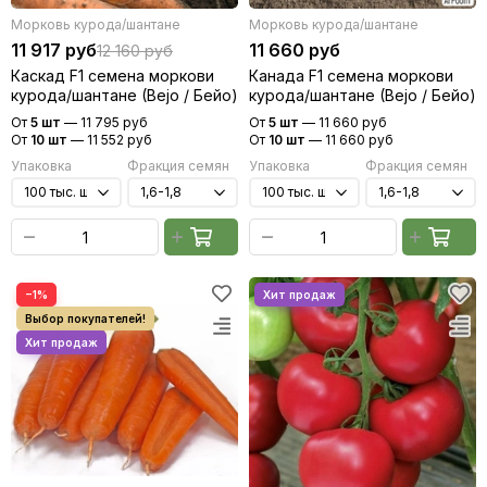
Морковь курода/шантане
Морковь курода/шантане
11 917 руб
11 660 руб
12 160 руб
Каскад F1 семена моркови
Канада F1 семена моркови
курода/шантане (Bejo / Бейо)
курода/шантане (Bejo / Бейо)
От
5 шт
—
11 795 руб
От
5 шт
—
11 660 руб
От
10 шт
—
11 552 руб
От
10 шт
—
11 660 руб
Упаковка
Фракция семян
Упаковка
Фракция семян
−1%