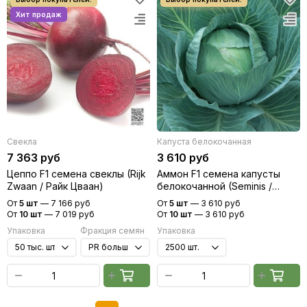
Свекла
Капуста белокочанная
7 363 руб
3 610 руб
Цеппо F1 семена свеклы (Rijk
Аммон F1 семена капусты
Zwaan / Райк Цваан)
белокочанной (Seminis /
Семинис)
От
5 шт
—
7 166 руб
От
5 шт
—
3 610 руб
От
10 шт
—
7 019 руб
От
10 шт
—
3 610 руб
Упаковка
Фракция семян
Упаковка