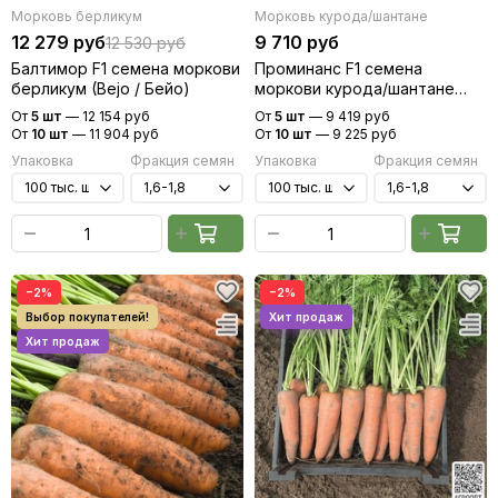
Морковь берликум
Морковь курода/шантане
12 279 руб
9 710 руб
12 530 руб
Балтимор F1 семена моркови
Проминанс F1 семена
берликум (Bejo / Бейо)
моркови курода/шантане
(Takii / Таки)
От
5 шт
—
12 154 руб
От
5 шт
—
9 419 руб
От
10 шт
—
11 904 руб
От
10 шт
—
9 225 руб
Упаковка
Фракция семян
Упаковка
Фракция семян
−2%
−2%