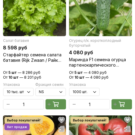
Салат батавия
Огурец п/к. короткоплодный
бугорчатый
8 598 руб
4 080 руб
Старфайтер семена салата
Маринда F1 семена огурца
батавия (Rijk Zwaan / Райк
партенокарпического
Цваан)
(Seminis / Семинис)
От
5 шт
—
8 286 руб
От
5 шт
—
4 080 руб
От
10 шт
—
8 201 руб
От
10 шт
—
4 080 руб
Упаковка
Фракция семян
Упаковка