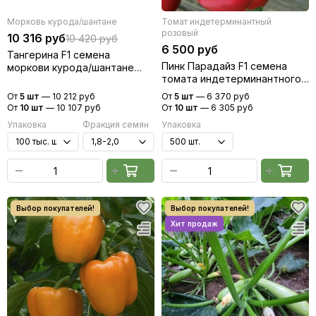
Морковь курода/шантане
Томат индетерминантный
розовый
10 316 руб
10 420 руб
6 500 руб
Тангерина F1 семена
Пинк Парадайз F1 семена
моркови курода/шантане
томата индетерминантного
(Takii / Таки)
(Sakata / Саката)
От
5 шт
—
10 212 руб
От
5 шт
—
6 370 руб
От
10 шт
—
10 107 руб
От
10 шт
—
6 305 руб
Упаковка
Фракция семян
Упаковка