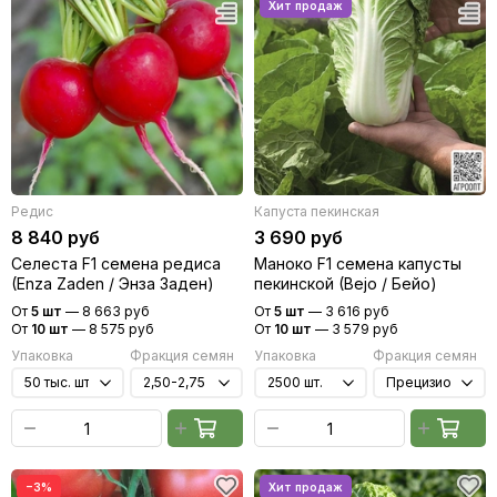
Редис
Капуста пекинская
8 840 руб
3 690 руб
Селеста F1 семена редиса
Маноко F1 семена капусты
(Enza Zaden / Энза Заден)
пекинской (Bejo / Бейо)
От
5 шт
—
8 663 руб
От
5 шт
—
3 616 руб
От
10 шт
—
8 575 руб
От
10 шт
—
3 579 руб
Упаковка
Фракция семян
Упаковка
Фракция семян
−3%