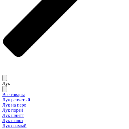
Лук
Все товары
Лук репчатый
Лук на перо
Лук порей
Лук шнитт
Лук шалот
Лук озимый