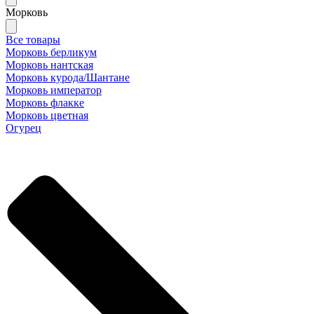
Морковь
Все товары
Морковь берликум
Морковь нантская
Морковь курода/Шантане
Морковь император
Морковь флакке
Морковь цветная
Огурец