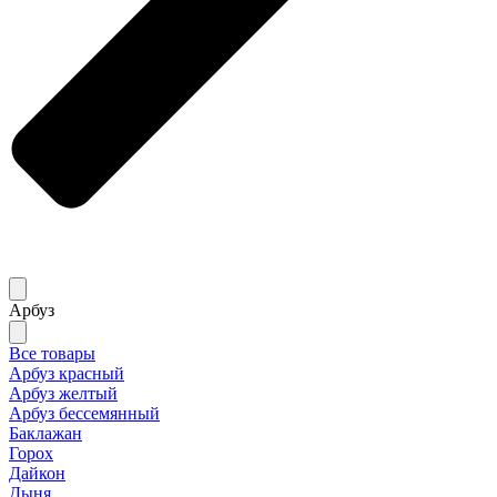
Арбуз
Все товары
Арбуз красный
Арбуз желтый
Арбуз бессемянный
Баклажан
Горох
Дайкон
Дыня