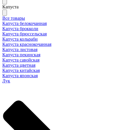
Капуста
Все товары
Капуста белокочанная
Капуста брокколи
Капуста брюссельская
Капуста кольраби
Капуста краснокочанная
Капуста листовая
Капуста пекинская
Капуста савойская
Капуста цветная
Капуста китайская
Капуста японская
Лук