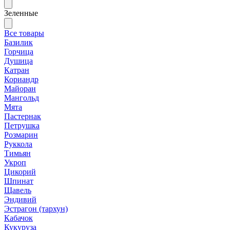
Зеленные
Все товары
Базилик
Горчица
Душица
Катран
Кориандр
Майоран
Мангольд
Мята
Пастернак
Петрушка
Розмарин
Руккола
Тимьян
Укроп
Цикорий
Шпинат
Щавель
Эндивий
Эстрагон (тархун)
Кабачок
Кукуруза