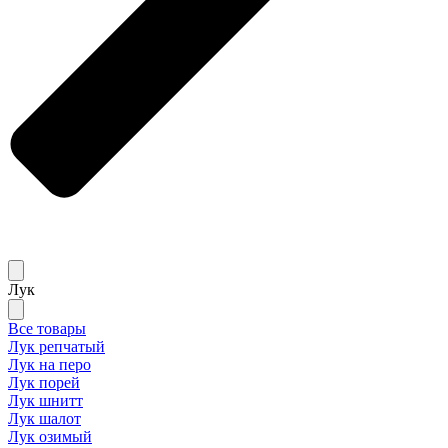
Лук
Все товары
Лук репчатый
Лук на перо
Лук порей
Лук шнитт
Лук шалот
Лук озимый