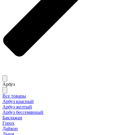
Арбуз
Все товары
Арбуз красный
Арбуз желтый
Арбуз бессемянный
Баклажан
Горох
Дайкон
Дыня