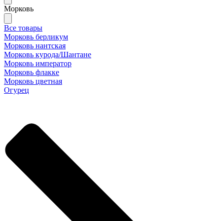
Морковь
Все товары
Морковь берликум
Морковь нантская
Морковь курода/Шантане
Морковь император
Морковь флакке
Морковь цветная
Огурец