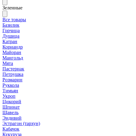
Зеленные
Все товары
Базилик
Горчица
Душица
Катран
Кориандр
Майоран
Мангольд
Мята
Пастернак
Петрушка
Розмарин
Руккола
Тимьян
Укроп
Цикорий
Шпинат
Щавель
Эндивий
Эстрагон (тархун)
Кабачок
Кукуруза