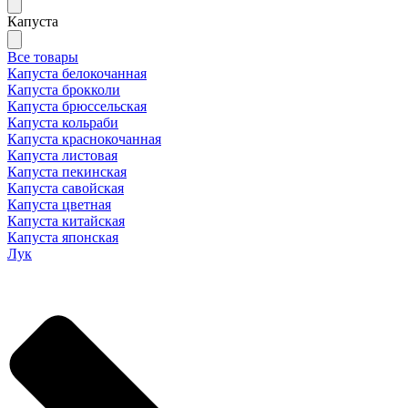
Капуста
Все товары
Капуста белокочанная
Капуста брокколи
Капуста брюссельская
Капуста кольраби
Капуста краснокочанная
Капуста листовая
Капуста пекинская
Капуста савойская
Капуста цветная
Капуста китайская
Капуста японская
Лук