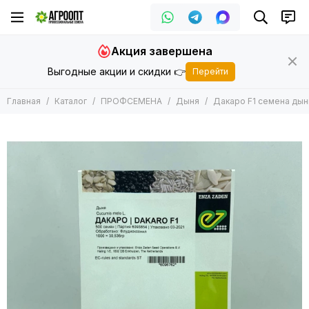
ПРОФСЕМЕНА
Акция завершена
Все товары
Выгодные акции и скидки 👉
Перейти
Арбуз
Баклажан
Главная
Каталог
ПРОФСЕМЕНА
Дыня
Дакаро F1 семена дыни
Горох
Дайкон
Дыня
Зеленные
Кабачок
Кукуруза
Капуста
Лук
Морковь
Огурец
Патиссон
Перец
Подвой