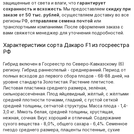
защищенные от света и влаги, что
гарантирует
сохранность и всхожесть
. Мы предоставляем
скидку при
заказе от 50 тыс. рублей
, осуществляем доставку во все
регионы РФ,
отправляем семена почтой
или
транспортными компаниями. После оформления заказа с
вами свяжется менеджер для уточнения подробностей.
Характеристики сорта Дакаро F1 из госреестра
РФ
Гибрид включен в Госреестр по Северо-Кавказскому (6)
региону. Гибрид раннеспелый - среднеранний. Период от
полных всходов до первого сбора плодов - 68-88 дней, на
уровне стандарта Золотистая. Растение плетистое.
Листовая пластинка среднего размера, зелёная,
сильнорассечённая. Плод яйцевидный, жёлтый, с жёлтыми
средней плотности точками, гладкий, с густой сеткой
средней толщины, сетчатой структуры. Масса плода - 1,4-
3,0 кг.. Мякоть белая, средней толщины, хрустящая,
нежная, сочная. Вкус хороший и отличный. Содержание
сухого вещества - 8,0%, общего сахара - 6,4%. Семенное
гнездо среднего размера, плаценты постенные, сухие