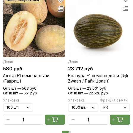
Дыня
Дыня
580 руб
23 712 руб
Алтын F1 семена дыни
Бравура F1 семена дыни (Rijk
(Гавриш)
Zwaan / Райк Цваан)
От
5 шт
—
563 руб
От
5 шт
—
23 001 руб
От
10 шт
—
551 руб
От
10 шт
—
22 526 руб
Упаковка
Упаковка
Фракция семян