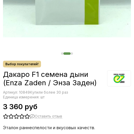
Редис
Редька
Салат
Свекла
Сельдерей
Спаржа
Томат
Тыква
Земляника
Микрозелень - семена для проращивания
Дакаро F1 семена дыни
Фасоль
(Enza Zaden / Энза Заден)
Фенхель
Артикул:
10849
Купили более 30 раз
Единица измерения: шт
3 360 руб
Оставить отзыв
Эталон раннеспелости и вкусовых качеств.