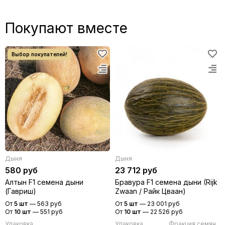
Покупают вместе
Дыня
Дыня
580 руб
23 712 руб
Алтын F1 семена дыни
Бравура F1 семена дыни (Rijk
(Гавриш)
Zwaan / Райк Цваан)
От
5 шт
—
563 руб
От
5 шт
—
23 001 руб
От
10 шт
—
551 руб
От
10 шт
—
22 526 руб
Упаковка
Упаковка
Фракция семян