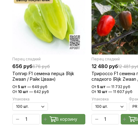
Перец сладкий
Перец сладкий
656 руб
12 480 руб
676 руб
12 481 ру
Топгир F1 семена перца (Rijk
Трироссо F1 семена 
Zwaan / Райк Цваан)
сладкого (Rijk Zwaan 
Цваан)
От
5 шт
—
649 руб
От
5 шт
—
11 732 руб
От
10 шт
—
642 руб
От
10 шт
—
11 607 руб
Упаковка
Упаковка
Фрак
В корзину
В