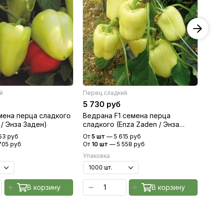
й
Перец сладкий
Пе
5 730 руб
8 
мена перца сладкого
Ведрана F1 семена перца
По
 / Энза Заден)
сладкого (Enza Zaden / Энза
сл
Заден)
Цв
53 руб
От
5 шт
—
5 615 руб
От
705 руб
От
10 шт
—
5 558 руб
От
Упаковка
Уп
В корзину
В корзину