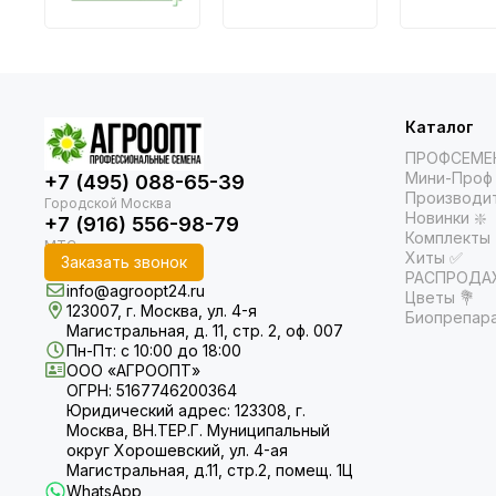
Каталог
ПРОФСЕМЕ
Мини-Проф 
+7 (495) 088-65-39
Производи
Новинки ❇️
+7 (916) 556-98-79
Комплекты
Хиты ✅
Заказать звонок
РАСПРОДАЖ
info@agroopt24.ru
Цветы 💐
123007, г. Москва, ул. 4-я
Биопрепар
Магистральная, д. 11, стр. 2, оф. 007
Пн-Пт: с 10:00 до 18:00
ООО «АГРООПТ»
ОГРН: 5167746200364
Юридический адрес: 123308, г.
Москва, ВН.ТЕР.Г. Муниципальный
округ Хорошевский, ул. 4-ая
Магистральная, д.11, стр.2, помещ. 1Ц
WhatsApp