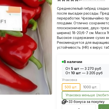
Среднеспелый гибрид сладког
после высадки рассады. Пред
переработки. Чрезвычайно п
плодами. Отлично сохраняетс
плоскоконические, двух-трех
ширина) 18-20/6-7 см. Масса 
Высокое содержание сухих ве
Рекомендуется для выращиван
устойчивость (HR) к вирус та
В наличии
От
5 шт
—
3 270 руб
От
10 шт
—
3 205 руб
Упаковка
500 шт.
1000 шт.
Упаковка меньше (любит
+33 бонуса за покупку