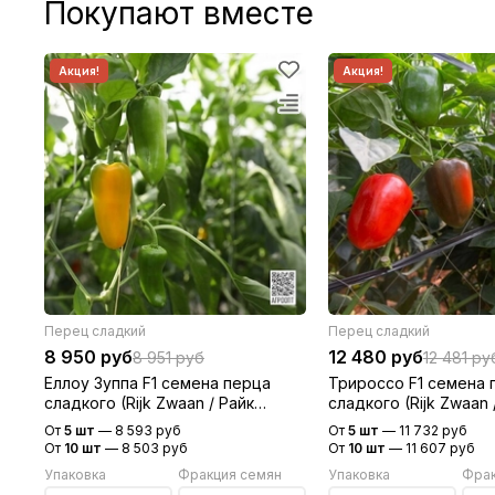
Покупают вместе
Перец сладкий
Перец сладкий
8 950 руб
12 480 руб
8 951 руб
12 481 ру
Еллоу Зуппа F1 семена перца
Трироссо F1 семена 
сладкого (Rijk Zwaan / Райк
сладкого (Rijk Zwaan 
Цваан)
Цваан)
От
5 шт
—
8 593 руб
От
5 шт
—
11 732 руб
От
10 шт
—
8 503 руб
От
10 шт
—
11 607 руб
Упаковка
Фракция семян
Упаковка
Фрак