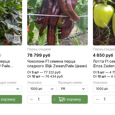
Перец сладкий
Перец сладки
78 799 руб
4 850 руб
б
перца
Чоколони F1 семена перца
Лотта F1 се
/ Райк
сладкого (Rijk Zwaan/Райк Цваан)
(Enza Zaden
От
5 шт
—
77 222 руб
От
5 шт
—
4 7
От
10 шт
—
76 434 руб
От
10 шт
—
4 
ция семян
Упаковка
Фракция семян
Упаковка
 корзину
В корзину