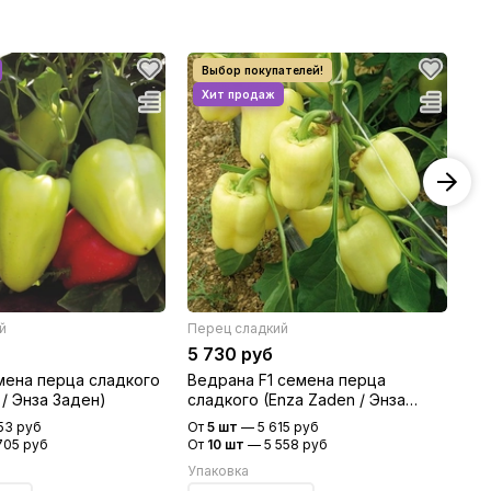
й
Перец сладкий
Пе
5 730 руб
8 
мена перца сладкого
Ведрана F1 семена перца
По
 / Энза Заден)
сладкого (Enza Zaden / Энза
сл
Заден)
Цв
53 руб
От
5 шт
—
5 615 руб
От
705 руб
От
10 шт
—
5 558 руб
От
Упаковка
Уп