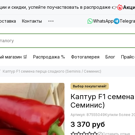
Акци
ии и скидки, успейте поучаствовать в распродаже 👉
оставка
Контакты
WhatsApp
Telegr
й магазин 🛒
Распродажа %
Фотогалерея
Блог
Прайс
Каптур F1 семена перца сладкого (Seminis / Семинис)
Каптур F1 семена 
Семинис)
Артикул:
87555049
Купили более 20
3 370 руб
Оставить отзыв