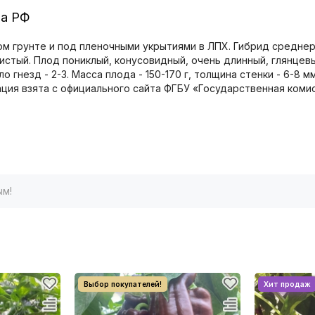
ра РФ
м грунте и под пленочными укрытиями в ЛПХ. Гибрид среднера
стый. Плод пониклый, конусовидный, очень длинный, глянцевы
ло гнезд - 2-3. Масса плода - 150-170 г, толщина стенки - 6-
мация взята с официального сайта ФГБУ «Государственная ком
ым!