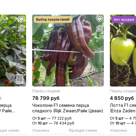
Перец сладкий
Перец сладки
78 799 руб
4 850 руб
б
перца
Чоколони F1 семена перца
Лотта F1 се
/ Райк
сладкого (Rijk Zwaan/Райк Цваан)
(Enza Zaden
От
5 шт
—
77 222 руб
От
5 шт
—
4 7
От
10 шт
—
76 434 руб
От
10 шт
—
4 
ция семян
Упаковка
Фракция семян
Упаковка