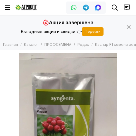
ПРОФСЕМЕНА
Акция завершена
Все товары
Выгодные акции и скидки 👉
Перейти
Арбуз
Баклажан
Главная
Каталог
ПРОФСЕМЕНА
Редис
Каспар F1 семена реди
Горох
Дайкон
Дыня
Зеленные
Кабачок
Кукуруза
Капуста
Лук
Морковь
Огурец
Патиссон
Перец
Подвой