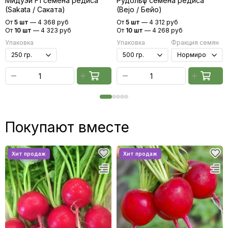
Мидуэй F1 семена редиса
Рудольф семена редиса
(Sakata / Саката)
(Bejo / Бейо)
От
5 шт
—
4 368 руб
От
5 шт
—
4 312 руб
От
10 шт
—
4 323 руб
От
10 шт
—
4 268 руб
Упаковка
Упаковка
Фракция семян
Покупают вместе