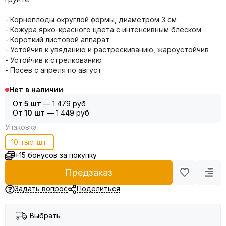
- Корнеплоды округлой формы, диаметром 3 см
- Кожура ярко-красного цвета с интенсивным блеском
- Короткий листовой аппарат
- Устойчив к увяданию и растрескиванию, жароустойчив
- Устойчив к стрелкованию
- Посев с апреля по август
Нет в наличии
От
5 шт
—
1 479 руб
От
10 шт
—
1 449 руб
Упаковка
10 тыс. шт.
+15 бонусов за покупку
Предзаказ
Задать вопрос
Поделиться
Выбрать