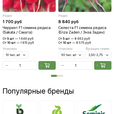
Редис
Редис
1 700 руб
8 840 руб
Черриэт F1 семена редиса
Селеста F1 семена редиса
(Sakata / Саката)
(Enza Zaden / Энза Заден)
От
5 шт
—
1 649 руб
От
5 шт
—
8 663 руб
От
10 шт
—
1 615 руб
От
10 шт
—
8 575 руб
Упаковка
Упаковка
Фракция семян
Популярные бренды