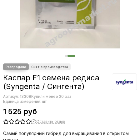
Редис
Редька
Салат
Свекла
Сельдерей
Спаржа
Томат
Тыква
Земляника
Микрозелень - семена для проращивания
Каспар F1 семена редиса
Фасоль
(Syngenta / Сингента)
Фенхель
Артикул:
13308
Купили менее 20 раз
Единица измерения: шт
1 525 руб
Оставить отзыв
Самый популярный
гибрид для выращивания в открытом
грунте