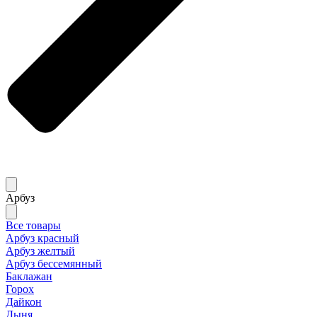
Арбуз
Все товары
Арбуз красный
Арбуз желтый
Арбуз бессемянный
Баклажан
Горох
Дайкон
Дыня