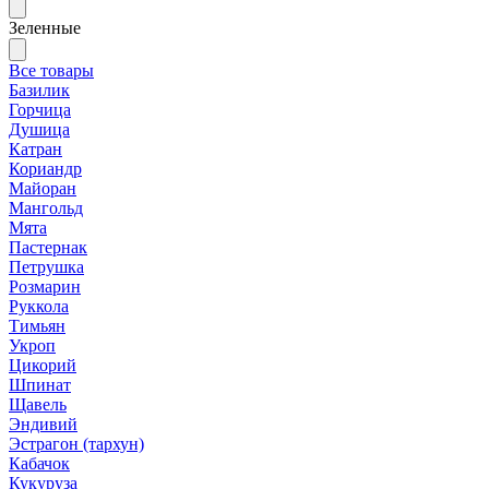
Зеленные
Все товары
Базилик
Горчица
Душица
Катран
Кориандр
Майоран
Мангольд
Мята
Пастернак
Петрушка
Розмарин
Руккола
Тимьян
Укроп
Цикорий
Шпинат
Щавель
Эндивий
Эстрагон (тархун)
Кабачок
Кукуруза