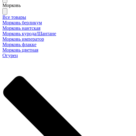
Морковь
Все товары
Морковь берликум
Морковь нантская
Морковь курода/Шантане
Морковь император
Морковь флакке
Морковь цветная
Огурец