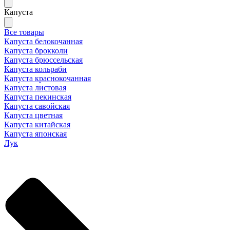
Капуста
Все товары
Капуста белокочанная
Капуста брокколи
Капуста брюссельская
Капуста кольраби
Капуста краснокочанная
Капуста листовая
Капуста пекинская
Капуста савойская
Капуста цветная
Капуста китайская
Капуста японская
Лук