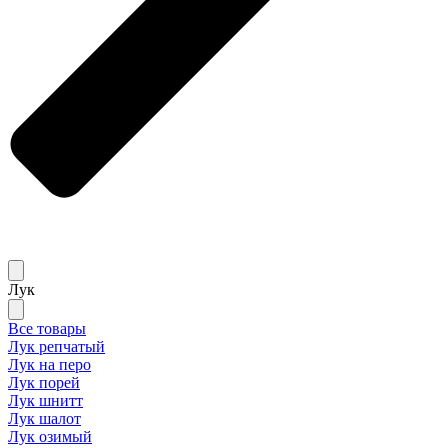
Лук
Все товары
Лук репчатый
Лук на перо
Лук порей
Лук шнитт
Лук шалот
Лук озимый