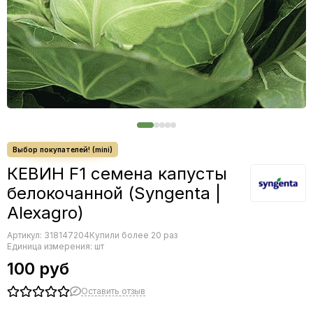
Салат
Свекла
Сельдерей
Томат
Тыква
Фасоль
Фенхель
Цветы
Цикорий
КЕВИН F1 семена капусты
белокочанной (Syngenta |
Alexagro)
Артикул:
318147204
Купили более 20 раз
Единица измерения: шт
100 руб
Оставить отзыв