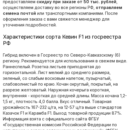
предоставляем
скидку при заказе от 50 тыс. рублей
,
осуществляем доставку во все регионы РФ,
отправляем
семена почтой
или транспортными компаниями. После
оформления заказа с вами свяжется менеджер для
уточнения подробностей.
Характеристики сорта Кевин F1 из госреестра
РФ
Гибрид включен в Госреестр по Северо-Кавказскому (6)
региону. Рекомендуется для использования в свежем виде.
Раннеспелый. Розетка листьев приподнятая до
горизонтальной. Лист мелкий до среднего размера,
зеленый, со слабым восковым налетом, пузырчатый,
слабоволнистый по краю. Кочан округлый, покрытый, на
разрезе желтоватый. Наружная кочерыга короткая,
внутренняя - короткая до средней длины. Масса кочана 1,2-
1,5 кг., плотность 4,0 балла. Вкус отличный. Товарная
урожайность 167-232 ц/га, на 12-57 ц/га выше стандартов
Казачок F1 и Карамба F1. Выход товарной продукции 87%.
Информация взята с официального сайта ФГБУ
«Государственная комиссия Российской Федерации по