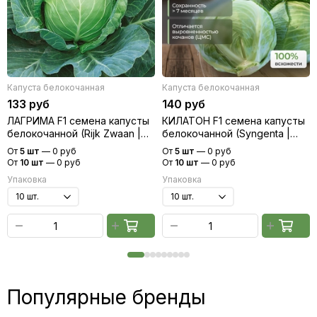
Капуста белокочанная
Капуста белокочанная
133 руб
140 руб
ЛАГРИМА F1 семена капусты
КИЛАТОН F1 семена капусты
белокочанной (Rijk Zwaan |
белокочанной (Syngenta |
Alexagro)
Alexagro)
От
5 шт
—
0 руб
От
5 шт
—
0 руб
От
10 шт
—
0 руб
От
10 шт
—
0 руб
Упаковка
Упаковка
Популярные бренды