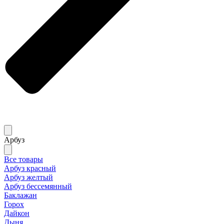
Арбуз
Все товары
Арбуз красный
Арбуз желтый
Арбуз бессемянный
Баклажан
Горох
Дайкон
Дыня