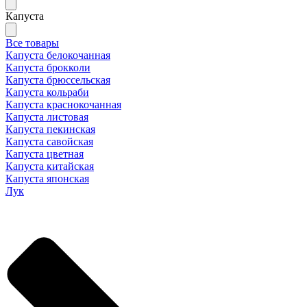
Капуста
Все товары
Капуста белокочанная
Капуста брокколи
Капуста брюссельская
Капуста кольраби
Капуста краснокочанная
Капуста листовая
Капуста пекинская
Капуста савойская
Капуста цветная
Капуста китайская
Капуста японская
Лук