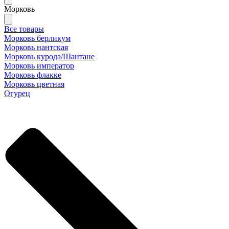
Морковь
Все товары
Морковь берликум
Морковь нантская
Морковь курода/Шантане
Морковь император
Морковь флакке
Морковь цветная
Огурец