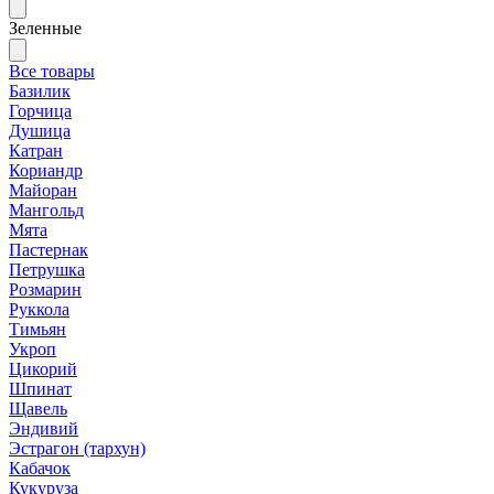
Зеленные
Все товары
Базилик
Горчица
Душица
Катран
Кориандр
Майоран
Мангольд
Мята
Пастернак
Петрушка
Розмарин
Руккола
Тимьян
Укроп
Цикорий
Шпинат
Щавель
Эндивий
Эстрагон (тархун)
Кабачок
Кукуруза