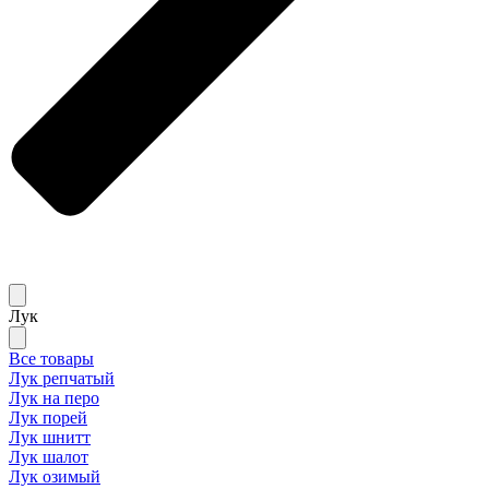
Лук
Все товары
Лук репчатый
Лук на перо
Лук порей
Лук шнитт
Лук шалот
Лук озимый