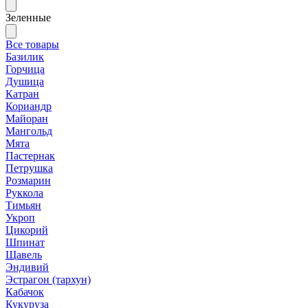
Зеленные
Все товары
Базилик
Горчица
Душица
Катран
Кориандр
Майоран
Мангольд
Мята
Пастернак
Петрушка
Розмарин
Руккола
Тимьян
Укроп
Цикорий
Шпинат
Щавель
Эндивий
Эстрагон (тархун)
Кабачок
Кукуруза