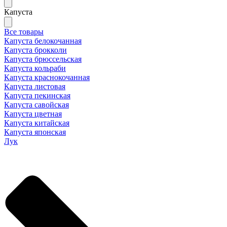
Капуста
Все товары
Капуста белокочанная
Капуста брокколи
Капуста брюссельская
Капуста кольраби
Капуста краснокочанная
Капуста листовая
Капуста пекинская
Капуста савойская
Капуста цветная
Капуста китайская
Капуста японская
Лук