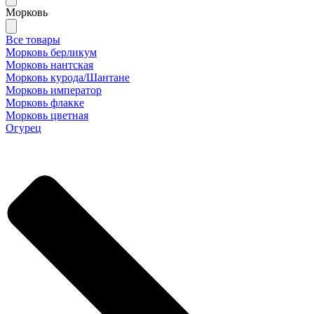
Морковь
Все товары
Морковь берликум
Морковь нантская
Морковь курода/Шантане
Морковь император
Морковь флакке
Морковь цветная
Огурец