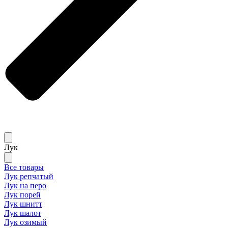
Лук
Все товары
Лук репчатый
Лук на перо
Лук порей
Лук шнитт
Лук шалот
Лук озимый