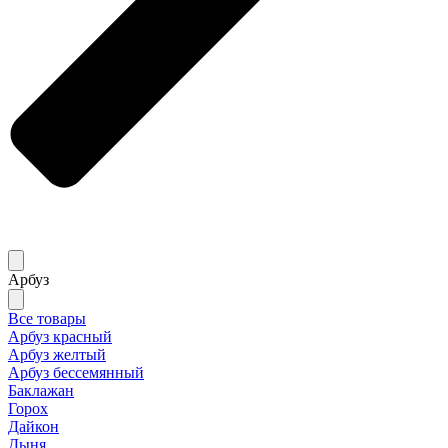
Арбуз
Все товары
Арбуз красный
Арбуз желтый
Арбуз бессемянный
Баклажан
Горох
Дайкон
Дыня