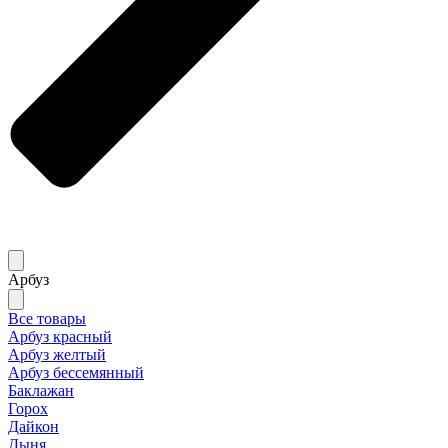
Арбуз
Все товары
Арбуз красный
Арбуз желтый
Арбуз бессемянный
Баклажан
Горох
Дайкон
Дыня