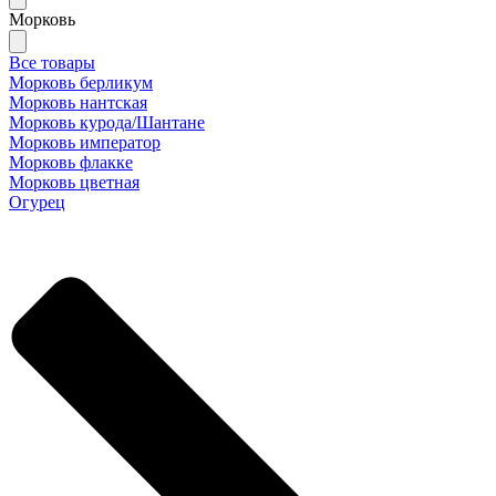
Морковь
Все товары
Морковь берликум
Морковь нантская
Морковь курода/Шантане
Морковь император
Морковь флакке
Морковь цветная
Огурец