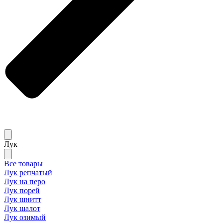
Лук
Все товары
Лук репчатый
Лук на перо
Лук порей
Лук шнитт
Лук шалот
Лук озимый