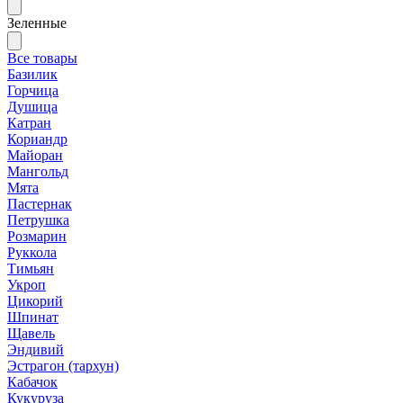
Зеленные
Все товары
Базилик
Горчица
Душица
Катран
Кориандр
Майоран
Мангольд
Мята
Пастернак
Петрушка
Розмарин
Руккола
Тимьян
Укроп
Цикорий
Шпинат
Щавель
Эндивий
Эстрагон (тархун)
Кабачок
Кукуруза