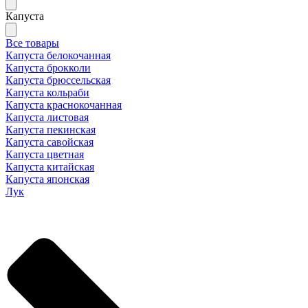
Капуста
Все товары
Капуста белокочанная
Капуста брокколи
Капуста брюссельская
Капуста кольраби
Капуста краснокочанная
Капуста листовая
Капуста пекинская
Капуста савойская
Капуста цветная
Капуста китайская
Капуста японская
Лук