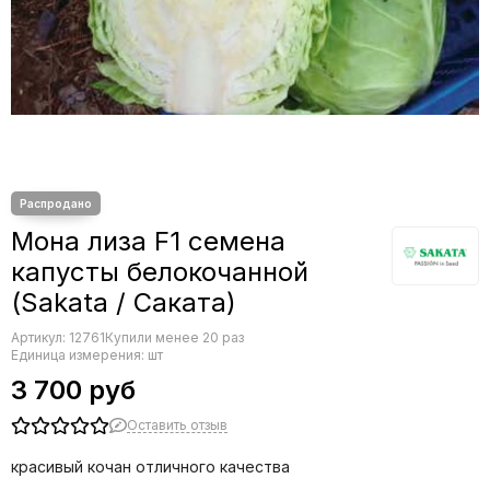
Редис
Редька
Салат
Свекла
Сельдерей
Спаржа
Томат
Тыква
Земляника
Мона лиза F1 семена
Микрозелень - семена для проращивания
капусты белокочанной
Фасоль
(Sakata / Саката)
Фенхель
Артикул:
12761
Купили менее 20 раз
Единица измерения: шт
3 700 руб
Оставить отзыв
красивый кочан отличного качества