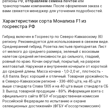
регионы РФ,
отправляем семена почтой
или
транспортными компаниями. После оформления заказа с
вами свяжется менеджер для уточнения подробностей.
Характеристики сорта Монализа F1 из
госреестра РФ
Гибрид включен в Госреестр по Северо-Кавказскому (6)
региону. Рекомендуется для использования в свежем виде.
Среднеранний гибрид. Розетка листьев приподнятая. Лист
от мелкого до среднего размера, зеленый с восковым
налетом средней интенсивности до сильного, гладкий,
ровный по краю. Кочан округлый, покрытый, на разрезе
желтоватый. Наружная и внутренняя кочерыги от короткой
до средней длины. Масса кочана - 1,0-2,0 кг., плотность -
4,6 балла. Вкус хороший и отличный. Товарная урожайность
в Северо-Кавказском регионе - 336-460 ц/га, на 45 ц/га
выше стандарта Слава 1305 и на 40 ц/га выше стандарта СБ
3. Выход товарной продукции - 89%. Информация взята с
официального сайта ФГБУ «Государственная комиссия
Российской Федерации по иcпытанию и охране
селекционных достижений» (ФГБУ «Госсорткомиссия»)