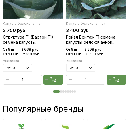
Капуста белокочанная
Капуста белокочанная
2 750 руб
3 400 руб
Структура F1 (Бартон F1)
Ройал Вонтаж F1 семена
семена капусты
капусты белокочанной
белокочанной (Hazera /
(Sakata / Саката)
От
5 шт
—
2 668 руб
От
5 шт
—
3 298 руб
Хазера)
От
10 шт
—
2 613 руб
От
10 шт
—
3 230 руб
Упаковка
Упаковка
Популярные бренды