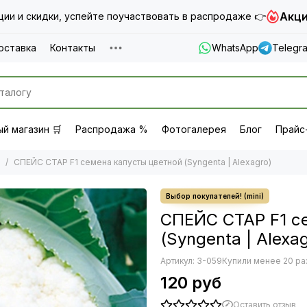
Акци
ии и скидки, успейте поучаствовать в распродаже 👉
оставка
Контакты
WhatsApp
Telegr
й магазин 🛒
Распродажа %
Фотогалерея
Блог
Прайс
СПЕЙС СТАР F1 семена капусты цветной (Syngenta | Alexagro)
СПЕЙС СТАР F1 с
(Syngenta | Alexa
Артикул:
3-059
Купили менее 20 ра
120 руб
Оставить отзыв