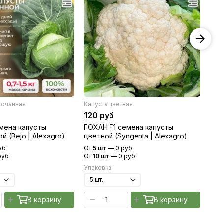
кочанная
Капуста цветная
Кап
120 руб
12
емена капусты
ГОХАН F1 семена капусты
ФЛ
й (Bejo | Alexagro)
цветной (Syngenta | Alexagro)
цв
уб
От
5 шт
—
0 руб
От
руб
От
10 шт
—
0 руб
От
Упаковка
Уп
В корзину
В корзину