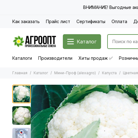
ВНИМАНИЕ! Выгодные акц
Как заказать
Прайс лист
Сертификаты
Оплата
Д
Каталог
Каталоги
Производители
Хиты продаж ✅
Розничны
Главная
Каталог
Мини-Проф (alexagro)
Капуста
Цветная