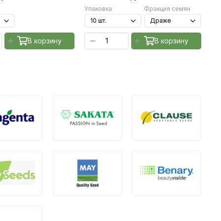
Упаковка
Фракция семян
Уп
В корзину
В корзину