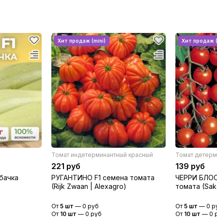
Томат индетерминантный красный
Томат детерм
221 руб
139 руб
бачка
РУГАНТИНО F1 семена томата
ЧЕРРИ БЛОС
(Rijk Zwaan | Alexagro)
томата (Saka
От
5 шт
—
0 руб
От
5 шт
—
0 р
От
10 шт
—
0 руб
От
10 шт
—
0 