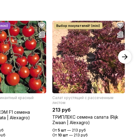
инантный красный
Салат хрустящий с рассеченным
То
листом
26
213 руб
ЭМ F1 семена
МЕ
ТРИПЛЕКС семена салата (Rijk
ta | Alexagro)
(S
Zwaan | Alexagro)
уб
От
5 шт
—
213 руб
От
руб
От
10 шт
—
213 руб
От