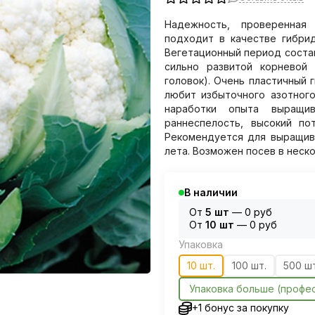
Надежность, проверенная
подходит в качестве гибри
Вегетационный период состав
сильно развитой корневой
головок).
Очень пластичный 
любит избыточного азотного
наработки опыта выращи
раннеспелость, высокий по
Рекомендуется для выращива
лета. Возможен посев в неско
В наличии
От
5 шт
—
0 руб
От
10 шт
—
0 руб
Упаковка
10 шт.
100 шт.
500 шт
Упаковка больше (профе
+1 бонус за покупку