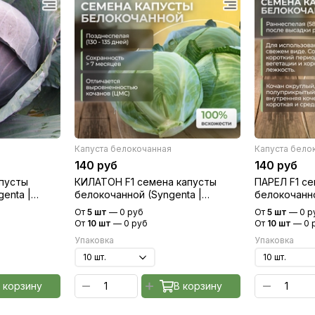
Капуста белокочанная
Капуста бело
140 руб
140 руб
апусты
КИЛАТОН F1 семена капусты
ПАРЕЛ F1 с
enta |
белокочанной (Syngenta |
белокочанно
Alexagro)
От
5 шт
—
0 руб
От
5 шт
—
0 р
От
10 шт
—
0 руб
От
10 шт
—
0 
Упаковка
Упаковка
 корзину
В корзину