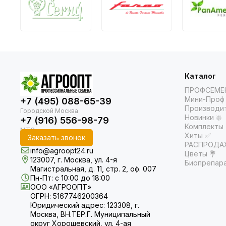
Каталог
ПРОФСЕМЕ
Мини-Проф 
+7 (495) 088-65-39
Производи
Новинки ❇️
+7 (916) 556-98-79
Комплекты
Хиты ✅
Заказать звонок
РАСПРОДАЖ
info@agroopt24.ru
Цветы 💐
123007, г. Москва, ул. 4-я
Биопрепар
Магистральная, д. 11, стр. 2, оф. 007
Пн-Пт: с 10:00 до 18:00
ООО «АГРООПТ»
ОГРН: 5167746200364
Юридический адрес: 123308, г.
Москва, ВН.ТЕР.Г. Муниципальный
округ Хорошевский, ул. 4-ая