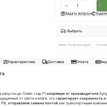
Задать вопрос
Подели
Выбрать
Мини-Проф (alexagro)
Произв
Характеристики
Доставка
Оплата
Акц
та
 капусты цв. Спейс стар F1
напрямую от производителя
Syng
ащищенные от света и влаги, что
гарантирует сохранность и
ы РФ,
отправляем семена почтой
или транспортными компания