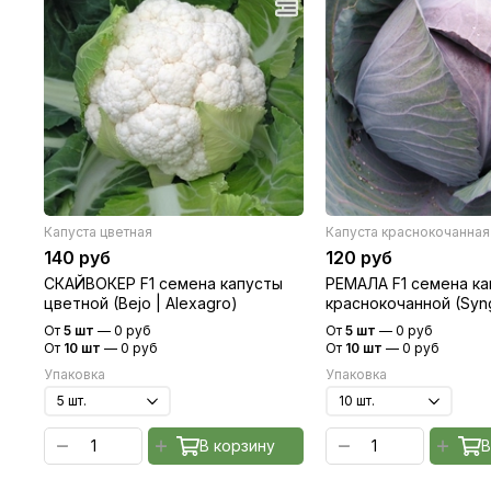
Капуста цветная
Капуста краснокочанная
140 руб
120 руб
СКАЙВОКЕР F1 семена капусты
РЕМАЛА F1 семена к
цветной (Bejo | Alexagro)
краснокочанной (Syng
Alexagro)
От
5 шт
—
0 руб
От
5 шт
—
0 руб
От
10 шт
—
0 руб
От
10 шт
—
0 руб
Упаковка
Упаковка
В корзину
В