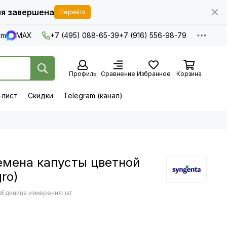
я завершена
Перейти
am
MAX
+7 (495) 088-65-39
+7 (916) 556-98-79
Профиль
Сравнение
Избранное
Корзина
-лист
Скидки
Telegram (канал)
емена капусты цветной
gro)
з
Единица измерения: шт