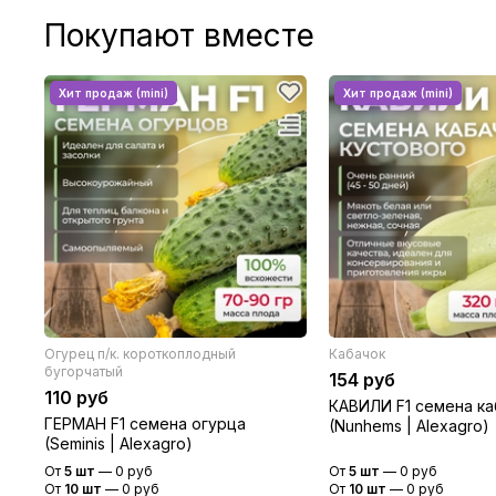
Покупают вместе
Огурец п/к. короткоплодный
Кабачок
бугорчатый
154 руб
110 руб
КАВИЛИ F1 семена ка
ГЕРМАН F1 семена огурца
(Nunhems | Alexagro)
(Seminis | Alexagro)
От
5 шт
—
0 руб
От
5 шт
—
0 руб
От
10 шт
—
0 руб
От
10 шт
—
0 руб