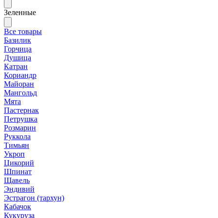
Зеленные
Все товары
Базилик
Горчица
Душица
Катран
Кориандр
Майоран
Мангольд
Мята
Пастернак
Петрушка
Розмарин
Руккола
Тимьян
Укроп
Цикорий
Шпинат
Щавель
Эндивий
Эстрагон (тархун)
Кабачок
Кукуруза