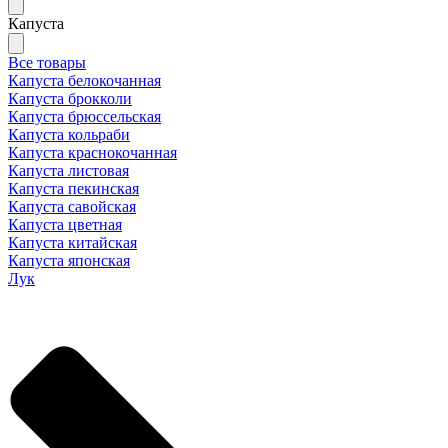
Капуста
Все товары
Капуста белокочанная
Капуста брокколи
Капуста брюссельская
Капуста кольраби
Капуста краснокочанная
Капуста листовая
Капуста пекинская
Капуста савойская
Капуста цветная
Капуста китайская
Капуста японская
Лук