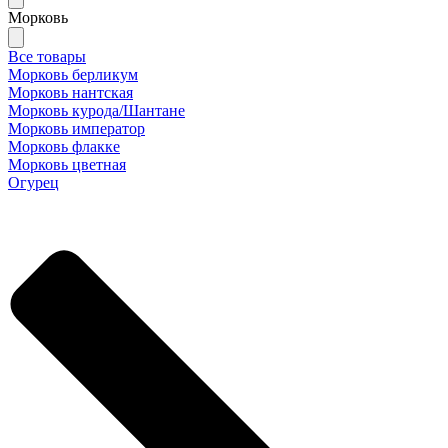
Морковь
Все товары
Морковь берликум
Морковь нантская
Морковь курода/Шантане
Морковь император
Морковь флакке
Морковь цветная
Огурец