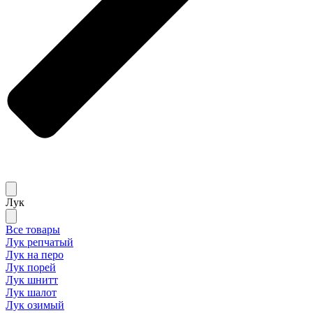
Лук
Все товары
Лук репчатый
Лук на перо
Лук порей
Лук шнитт
Лук шалот
Лук озимый