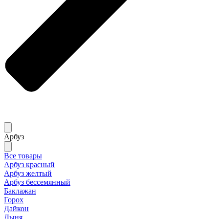
Арбуз
Все товары
Арбуз красный
Арбуз желтый
Арбуз бессемянный
Баклажан
Горох
Дайкон
Дыня