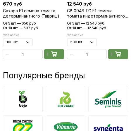
670 руб
12 540 руб
Сахара F1 семена томата
СВ 0948 ТС F1 семена
детерминантного (Гавриш)
томата индетерминантного
(Seminis / Семинис)
От
5 шт
—
650 руб
От
5 шт
—
12 540 руб
От
10 шт
—
637 руб
От
10 шт
—
12 540 руб
Упаковка
Упаковка
Популярные бренды