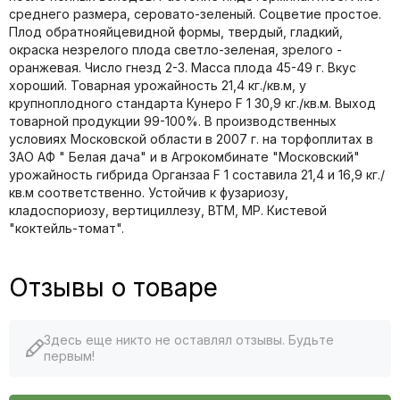
среднего размера, серовато-зеленый. Соцветие простое.
Плод обратнояйцевидной формы, твердый, гладкий,
окраска незрелого плода светло-зеленая, зрелого -
оранжевая. Число гнезд 2-3. Масса плода 45-49 г. Вкус
хороший. Товарная урожайность 21,4 кг./кв.м, у
крупноплодного стандарта Кунеро F 1 30,9 кг./кв.м. Выход
товарной продукции 99-100%. В производственных
условиях Московской области в 2007 г. на торфоплитах в
ЗАО АФ " Белая дача" и в Агрокомбинате "Московский"
урожайность гибрида Органзаа F 1 составила 21,4 и 16,9 кг./
кв.м соответственно. Устойчив к фузариозу,
кладоспориозу, вертициллезу, ВТМ, МР. Кистевой
"коктейль-томат".
Отзывы о товаре
Здесь еще никто не оставлял отзывы. Будьте
первым!