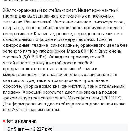
Жёлто-оранжевый коктейль-томат. Индетерминантный
гибрид для выращивания в остеклённых и плёночных
теплицах. Раннеспелый. Растение сильное, высокорослое,
открытое, хорошо сбалансированное, преимущественно
генеративное. Красивые, ровные, нераздвоенные кисти с
однородными по форме и размеру плодами. Томаты
однородные, гладкие, сливовидные, оранжевого цвета без
зеленого пятна у плодоножки. Масса 80-110 г. Вкус очень
хороший (5,0–6,0°Bx). Обладает промежуточной
устойчивостью к мучнистой росе и слабой
предрасположенностью к вершинной гнили и
микротрещинам. Предназначен для выращивания как в
светокультуре, так и в традиционном продлённом
обороте. Уборка возможна как кистями, так и отдельными
плодами. Хороший результат дает прививка на подвои
(рекомендуется использовать Максифорт или ДР0141ТХ).
Для формирования в два стебля рекомендована прищипка
над 2-м настоящим листом.
Нет в наличии
От
5 шт
—
43 227 руб