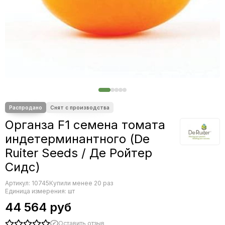
Редис
Редька
Салат
Свекла
Сельдерей
Спаржа
Томат
Тыква
Земляника
Микрозелень - семена для проращивания
Органза F1 семена томата
Фасоль
индетерминантного (De
Фенхель
Ruiter Seeds / Де Ройтер
Сидс)
Артикул:
10745
Купили менее 20 раз
Единица измерения: шт
44 564 руб
Оставить отзыв