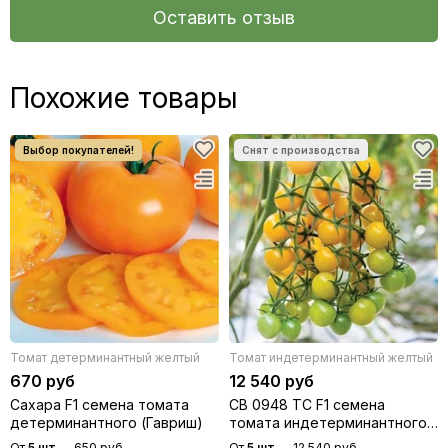
Оставить отзыв
Похожие товары
Томат детерминантный желтый
Томат индетерминантный желтый
670 руб
12 540 руб
Сахара F1 семена томата
СВ 0948 ТС F1 семена
детерминантного (Гавриш)
томата индетерминантного
(Seminis / Семинис)
От
5 шт
—
650 руб
От
5 шт
—
12 540 руб