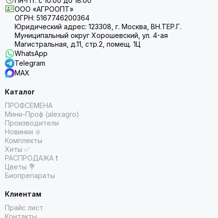
Пн-Пт: с 10:00 до 18:00
ООО «АГРООПТ»
ОГРН: 5167746200364
Юридический адрес: 123308, г. Москва, ВН.ТЕР.Г.
Муниципальный округ Хорошевский, ул. 4-ая
Магистральная, д.11, стр.2, помещ. 1Ц
WhatsApp
Telegram
MAX
Каталог
ПРОФСЕМЕНА
Мини-Проф (alexagro)
Производители
Новинки ❇️
Комплекты
Хиты ✅
РАСПРОДАЖА ❗️
Цветы 💐
Биопрепараты
Клиентам
Прайс лист
Контакты