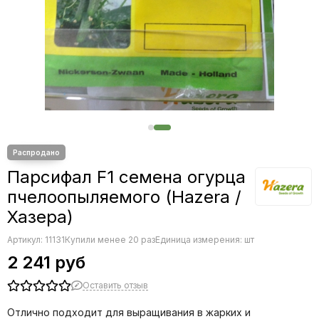
Редис
Редька
Салат
Свекла
Сельдерей
Спаржа
Томат
Тыква
Земляника
Микрозелень - семена для проращивания
Парсифал F1 семена огурца
Фасоль
пчелоопыляемого (Hazera /
Фенхель
Хазера)
Артикул:
11131
Купили менее 20 раз
Единица измерения: шт
2 241 руб
Оставить отзыв
Отлично подходит для выращивания в жарких и