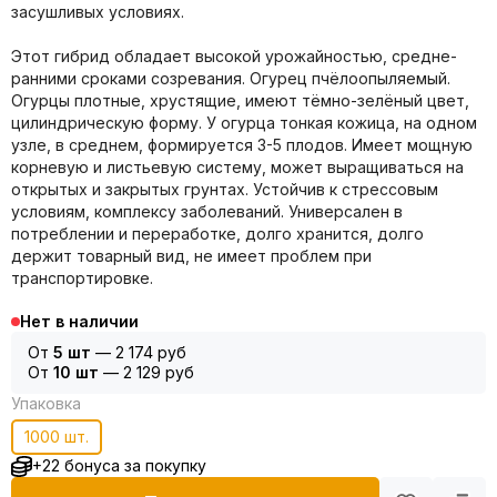
засушливых условиях.
Этот гибрид обладает высокой урожайностью, средне-
ранними сроками созревания. Огурец пчёлоопыляемый.
Огурцы плотные, хрустящие, имеют тёмно-зелёный цвет,
цилиндрическую форму. У огурца тонкая кожица, на одном
узле, в среднем, формируется 3-5 плодов. Имеет мощную
корневую и листьевую систему, может выращиваться на
открытых и закрытых грунтах. Устойчив к стрессовым
условиям, комплексу заболеваний. Универсален в
потреблении и переработке, долго хранится, долго
держит товарный вид, не имеет проблем при
транспортировке.
Нет в наличии
От
5 шт
—
2 174 руб
От
10 шт
—
2 129 руб
Упаковка
1000 шт.
+22 бонуса за покупку