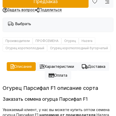
Предзаказ
Задать вопрос
Поделиться
Выбрать
Производители
ПРОФСЕМЕНА
Огурец
Hazera
Огурец короткоплодный
Огурец короткоплодный бугорчатый
Описание
Характеристики
Доставка
Оплата
Огурец Парсифал F1 описание сорта
Заказать семена огурца Парсифал F1
Уважаемый клиент, у нас вы можете купить оптом семена
огурца Парсифал F1
напрямую от производителя
Hazera.