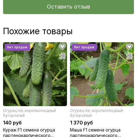
Оставить отзыв
Похожие товары
Огурец п/к. короткоплодный
Огурец п/к. короткоплодный
бугорчатый
бугорчатый
140 руб
1 370 руб
Кураж F1 семена огурца
Маша F1 семена огурца
партенокарпического
партенокарпического