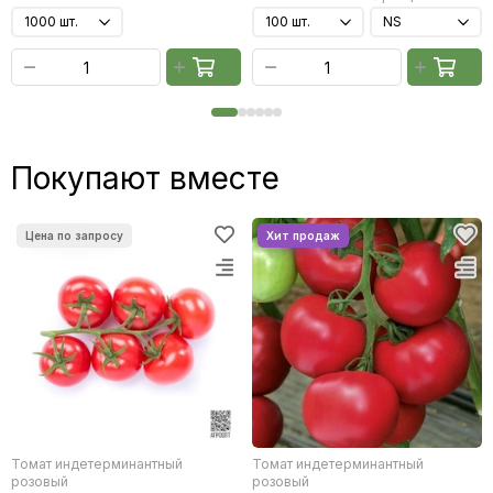
Покупают вместе
Томат индетерминантный
Томат индетерминантный
розовый
розовый