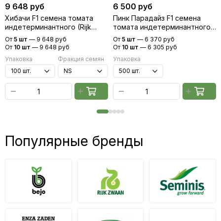
9 648 руб
6 500 руб
Хибачи F1 семена томата
Пинк Парадайз F1 семена
индетерминантного (Rijk
томата индетерминантного
Zwaan / Райк Цваан)
(Sakata / Саката)
От
5 шт
—
9 648 руб
От
5 шт
—
6 370 руб
От
10 шт
—
9 648 руб
От
10 шт
—
6 305 руб
Упаковка
Фракция семян
Упаковка
Популярные бренды