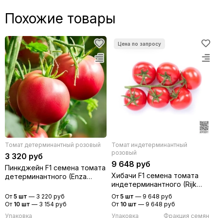
Похожие товары
Томат детерминантный розовый
Томат индетерминантный
розовый
3 320 руб
9 648 руб
Пинкджейн F1 семена томата
Хибачи F1 семена томата
детерминантного (Enza
индетерминантного (Rijk
Zaden / Энза Заден)
Zwaan / Райк Цваан)
От
5 шт
—
3 220 руб
От
5 шт
—
9 648 руб
От
10 шт
—
3 154 руб
От
10 шт
—
9 648 руб
Упаковка
Упаковка
Фракция семян