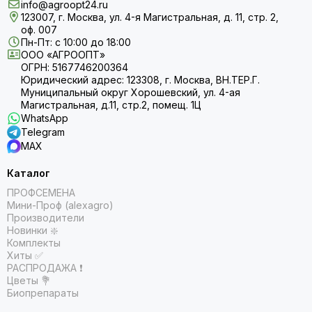
info@agroopt24.ru
123007, г. Москва, ул. 4-я Магистральная, д. 11, стр. 2,
оф. 007
Пн-Пт: с 10:00 до 18:00
ООО «АГРООПТ»
ОГРН: 5167746200364
Юридический адрес: 123308, г. Москва, ВН.ТЕР.Г.
Муниципальный округ Хорошевский, ул. 4-ая
Магистральная, д.11, стр.2, помещ. 1Ц
WhatsApp
Telegram
MAX
Каталог
ПРОФСЕМЕНА
Мини-Проф (alexagro)
Производители
Новинки ❇️
Комплекты
Хиты ✅
РАСПРОДАЖА ❗️
Цветы 💐
Биопрепараты