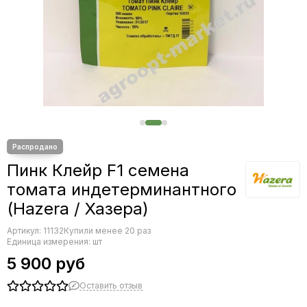
Редис
Редька
Салат
Свекла
Сельдерей
Спаржа
Томат
Тыква
Земляника
Микрозелень - семена для проращивания
Пинк Клейр F1 семена
Фасоль
томата индетерминантного
Фенхель
(Hazera / Хазера)
Артикул:
11132
Купили менее 20 раз
Единица измерения: шт
5 900 руб
Оставить отзыв