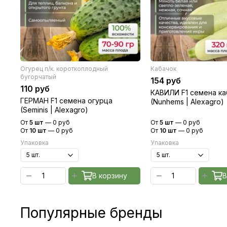
Огурец п/к. короткоплодный
Кабачок
бугорчатый
154 руб
110 руб
КАВИЛИ F1 семена ка
ГЕРМАН F1 семена огурца
(Nunhems | Alexagro)
(Seminis | Alexagro)
От
5 шт
—
0 руб
От
5 шт
—
0 руб
От
10 шт
—
0 руб
От
10 шт
—
0 руб
Упаковка
Упаковка
В корзину
В
Популярные бренды