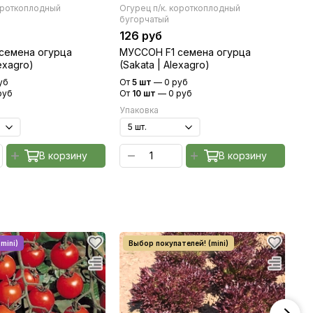
короткоплодный
Огурец п/к. короткоплодный
Огу
бугорчатый
бу
126 руб
15
 семена огурца
МУССОН F1 семена огурца
ПА
lexagro)
(Sakata | Alexagro)
(S
уб
От
5 шт
—
0 руб
От
руб
От
10 шт
—
0 руб
От
Упаковка
Уп
В корзину
В корзину