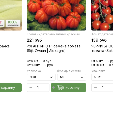
Томат индетерминантный красный
Томат детерм
221 руб
139 руб
бачка
РУГАНТИНО F1 семена томата
ЧЕРРИ БЛОС
(Rijk Zwaan | Alexagro)
томата (Saka
От
5 шт
—
0 руб
От
5 шт
—
0 р
От
10 шт
—
0 руб
От
10 шт
—
0 
Упаковка
Фракция семян
Упаковка
 корзину
В корзину