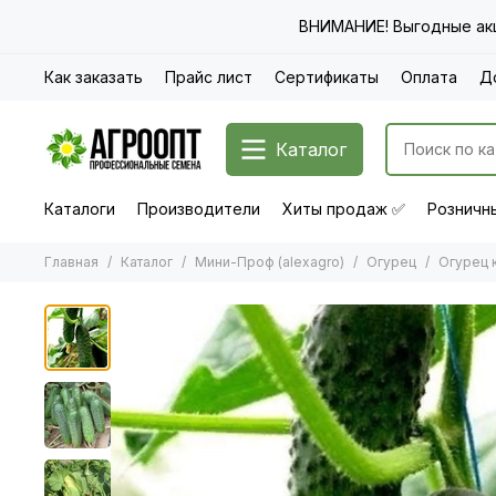
ВНИМАНИЕ! Выгодные акц
Как заказать
Прайс лист
Сертификаты
Оплата
Д
Каталог
Каталоги
Производители
Хиты продаж ✅
Розничны
Главная
Каталог
Мини-Проф (alexagro)
Огурец
Огурец 