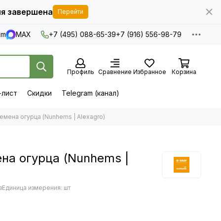
я завершена
Перейти
am
MAX
+7 (495) 088-65-39
+7 (916) 556-98-79
Профиль
Сравнение
Избранное
Корзина
-лист
Скидки
Telegram (канал)
емена огурца (Nunhems | Alexagro)
на огурца (Nunhems |
з
Единица измерения: шт