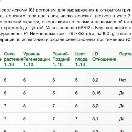
неволжскому (8) регионам для выращивания в открытом грунт
, женского типа цветения, число женских цветков в узле 2-
о-зеленой окраски, с короткими полосами и равномерной пят
т средней до густой. Масса зеленца 68-92 г. Вкус хороший и 
уравленок F1, Нижневолжском - 292-353 ц/га, на 100 ц/га выш
ерации по иcпытанию и охране селекционных достижений» (Ф