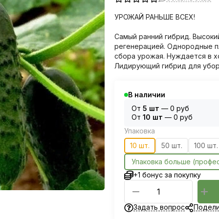
УРОЖАЙ РАНЬШЕ ВСЕХ!
Самый ранний гибрид. Высоки
регенерацией. Однородные п
сбора урожая. Нуждается в 
Лидирующий гибрид для убор
В наличии
От
5 шт
—
0 руб
От
10 шт
—
0 руб
Упаковка
10 шт.
50 шт.
100 шт.
Упаковка больше (профе
+1 бонус за покупку
Задать вопрос
Подели