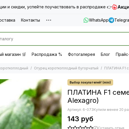
Акци
ии и скидки, успейте поучаствовать в распродаже 👉
оставка
Контакты
WhatsApp
Telegr
й магазин 🛒
Распродажа %
Фотогалерея
Блог
Прайс
короткоплодный
Огурец короткоплодный бугорчатый
ПЛАТИНА F1 с
ПЛАТИНА F1 семе
Alexagro)
Артикул:
6-073
Купили менее 20 ра
143 руб
Оставить отзыв