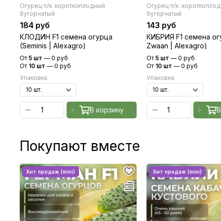
Огурец п/к. короткоплодный
Огурец п/к. короткопло
бугорчатый
бугорчатый
184 руб
143 руб
КЛОДИН F1 семена огурца
КИБРИЯ F1 семена огу
(Seminis | Alexagro)
Zwaan | Alexagro)
От
5 шт
—
0 руб
От
5 шт
—
0 руб
От
10 шт
—
0 руб
От
10 шт
—
0 руб
Упаковка
Упаковка
В корзину
В
Покупают вместе