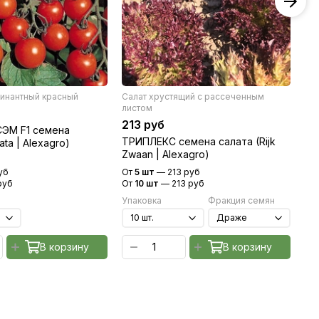
инантный красный
Салат хрустящий с рассеченным
То
листом
26
213 руб
ЭМ F1 семена
МЕ
ТРИПЛЕКС семена салата (Rijk
ta | Alexagro)
(S
Zwaan | Alexagro)
уб
От
5 шт
—
213 руб
От
руб
От
10 шт
—
213 руб
От
Упаковка
Фракция семян
Уп
В корзину
В корзину