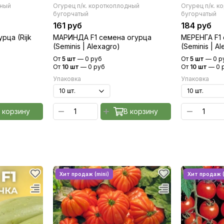
дный
Огурец п/к. короткоплодный
Огурец п/к. 
бугорчатый
бугорчатый
161 руб
184 руб
рца (Rijk
МАРИНДА F1 семена огурца
МЕРЕНГА F1
(Seminis | Alexagro)
(Seminis | A
От
5 шт
—
0 руб
От
5 шт
—
0 р
От
10 шт
—
0 руб
От
10 шт
—
0 
Упаковка
Упаковка
 корзину
В корзину