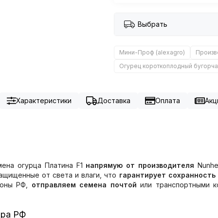
Выбрать
Мини-Проф (alexagro)
Произв
Огурец короткоплодный бугорча
Характеристики
Доставка
Оплата
Акц
мена огурца Платина F1
напрямую от производителя
Nunhe
защищенные от света и влаги, что
гарантирует сохранность
ионы РФ,
отправляем семена почтой
или транспортными ко
тра РФ