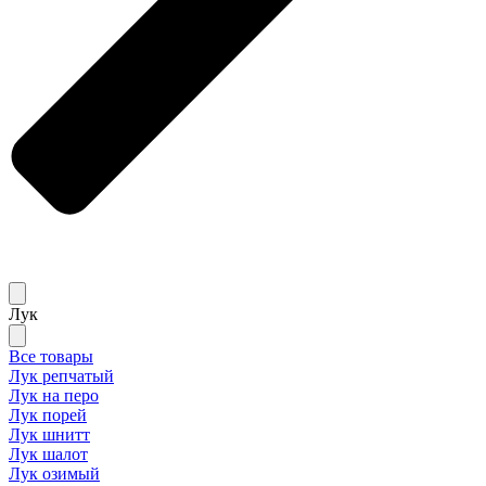
Лук
Все товары
Лук репчатый
Лук на перо
Лук порей
Лук шнитт
Лук шалот
Лук озимый