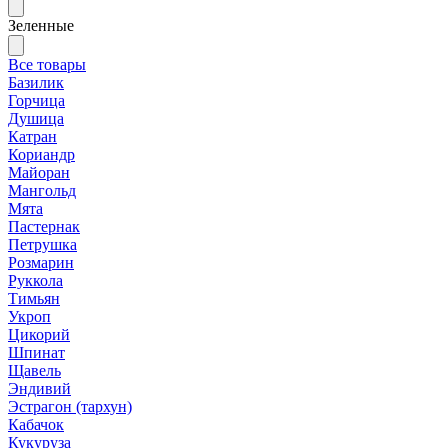
Зеленные
Все товары
Базилик
Горчица
Душица
Катран
Кориандр
Майоран
Мангольд
Мята
Пастернак
Петрушка
Розмарин
Руккола
Тимьян
Укроп
Цикорий
Шпинат
Щавель
Эндивий
Эстрагон (тархун)
Кабачок
Кукуруза