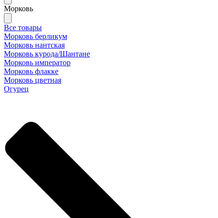
Морковь
Все товары
Морковь берликум
Морковь нантская
Морковь курода/Шантане
Морковь император
Морковь флакке
Морковь цветная
Огурец