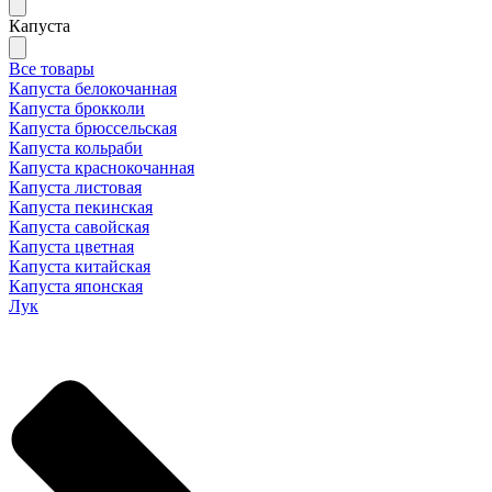
Капуста
Все товары
Капуста белокочанная
Капуста брокколи
Капуста брюссельская
Капуста кольраби
Капуста краснокочанная
Капуста листовая
Капуста пекинская
Капуста савойская
Капуста цветная
Капуста китайская
Капуста японская
Лук