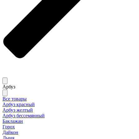
Арбуз
Все товары
Арбуз красный
Арбуз желтый
Арбуз бессемянный
Баклажан
Горох
Дайкон
Дыня