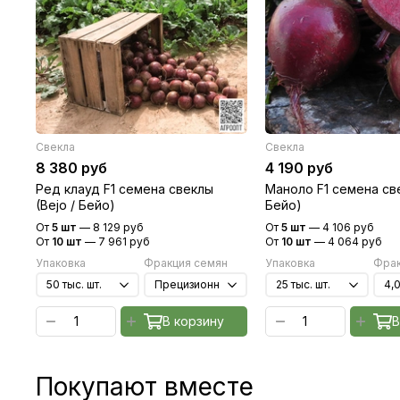
Свекла
Свекла
8 380 руб
4 190 руб
Ред клауд F1 семена свеклы
Маноло F1 семена све
(Bejo / Бейо)
Бейо)
От
5 шт
—
8 129 руб
От
5 шт
—
4 106 руб
От
10 шт
—
7 961 руб
От
10 шт
—
4 064 руб
Упаковка
Фракция семян
Упаковка
Фрак
В корзину
В
Покупают вместе