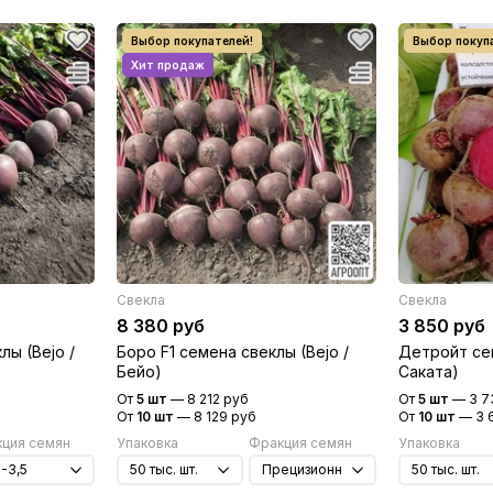
Свекла
Свекла
8 380 руб
3 850 руб
лы (Bejo /
Боро F1 семена свеклы (Bejo /
Детройт сем
Бейо)
Саката)
От
5 шт
—
8 212 руб
От
5 шт
—
3 7
От
10 шт
—
8 129 руб
От
10 шт
—
3 
ция семян
Упаковка
Фракция семян
Упаковка