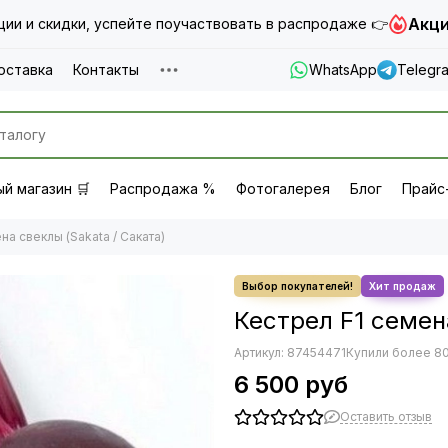
Акци
ии и скидки, успейте поучаствовать в распродаже 👉
оставка
Контакты
WhatsApp
Telegr
й магазин 🛒
Распродажа %
Фотогалерея
Блог
Прайс
на свеклы (Sakata / Саката)
Кестрел F1 семен
Артикул:
87454471
Купили более 80
6 500 руб
Оставить отзыв