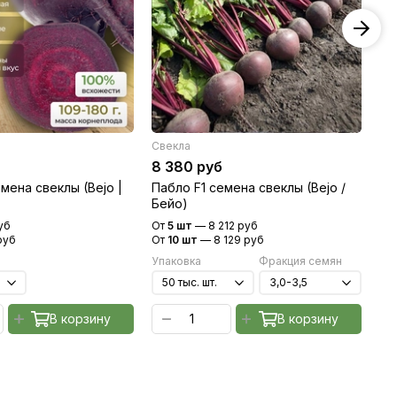
Свекла
Св
8 380 руб
8 
мена свеклы (Bejo |
Пабло F1 семена свеклы (Bejo /
Бо
Бейо)
Бе
уб
От
5 шт
—
8 212 руб
От
руб
От
10 шт
—
8 129 руб
От
Упаковка
Фракция семян
Уп
В корзину
В корзину