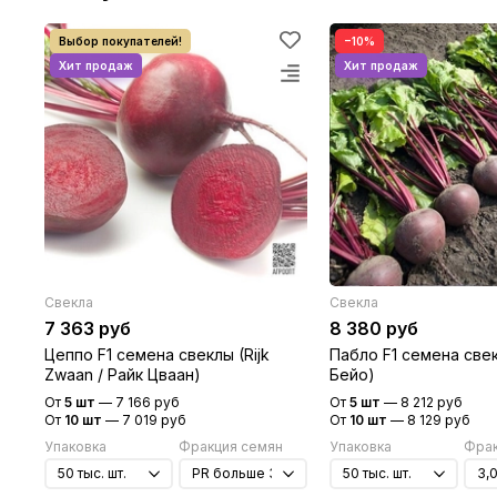
−10%
Свекла
Свекла
7 363 руб
8 380 руб
Цеппо F1 семена свеклы (Rijk
Пабло F1 семена свек
Zwaan / Райк Цваан)
Бейо)
От
5 шт
—
7 166 руб
От
5 шт
—
8 212 руб
От
10 шт
—
7 019 руб
От
10 шт
—
8 129 руб
Упаковка
Фракция семян
Упаковка
Фрак