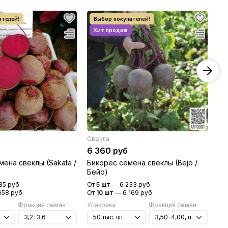
Свекла
Св
6 360 руб
8 
ена свеклы (Sakata /
Бикорес семена свеклы (Bejo /
Во
Бейо)
Бе
35 руб
От
5 шт
—
6 233 руб
От
658 руб
От
10 шт
—
6 169 руб
От
Фракция семян
Упаковка
Фракция семян
Уп