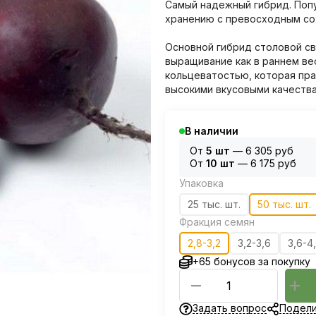
Самый надежный гибрид. Поп
хранению с превосходным сох
Основной гибрид столовой св
выращивание как в раннем ве
кольцеватостью, которая пра
высокими вкусовыми качества
В наличии
От
5 шт
—
6 305 руб
От
10 шт
—
6 175 руб
Упаковка
25 тыс. шт.
50 тыс. шт.
Фракция семян
2,8-3,2
3,2-3,6
3,6-4
+65 бонусов за покупку
Задать вопрос
Подели