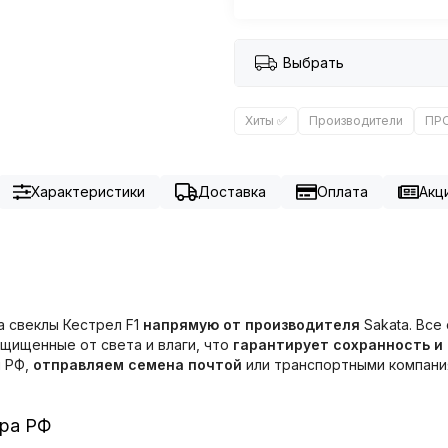
Выбрать
Хиты ✅
Производители
ПР
Характеристики
Доставка
Оплата
Акци
а свеклы Кестрел F1
напрямую от производителя
Sakata. Все
ащищенные от света и влаги, что
гарантирует сохранность и
ы РФ,
отправляем семена почтой
или транспортными компания
тра РФ