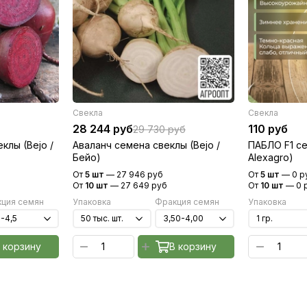
Свекла
Свекла
28 244 руб
110 руб
29 730 руб
клы (Bejo /
Аваланч семена свеклы (Bejo /
ПАБЛО F1 се
Бейо)
Alexagro)
От
5 шт
—
27 946 руб
От
5 шт
—
0 р
От
10 шт
—
27 649 руб
От
10 шт
—
0 
ция семян
Упаковка
Фракция семян
Упаковка
 корзину
В корзину