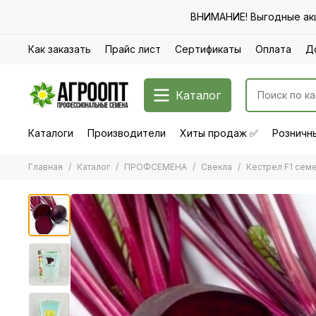
ВНИМАНИЕ! Выгодные акц
Как заказать
Прайс лист
Сертификаты
Оплата
Д
Каталог
Каталоги
Производители
Хиты продаж ✅
Розничны
Главная
Каталог
ПРОФСЕМЕНА
Свекла
Кестрел F1 семе