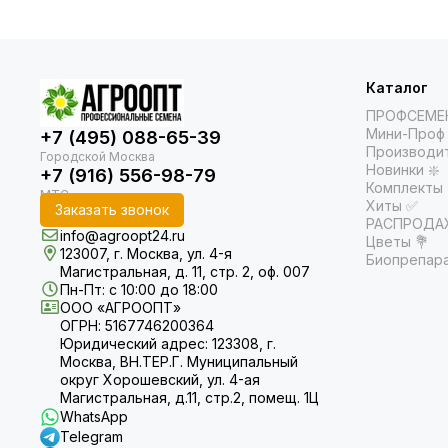
Каталог
ПРОФСЕМЕ
Мини-Проф 
+7 (495) 088-65-39
Производи
Новинки ❇️
+7 (916) 556-98-79
Комплекты
Хиты ✅
Заказать звонок
РАСПРОДАЖ
info@agroopt24.ru
Цветы 💐
123007, г. Москва, ул. 4-я
Биопрепар
Магистральная, д. 11, стр. 2, оф. 007
Пн-Пт: с 10:00 до 18:00
ООО «АГРООПТ»
ОГРН: 5167746200364
Юридический адрес: 123308, г.
Москва, ВН.ТЕР.Г. Муниципальный
округ Хорошевский, ул. 4-ая
Магистральная, д.11, стр.2, помещ. 1Ц
WhatsApp
Telegram