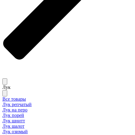
Лук
Все товары
Лук репчатый
Лук на перо
Лук порей
Лук шнитт
Лук шалот
Лук озимый