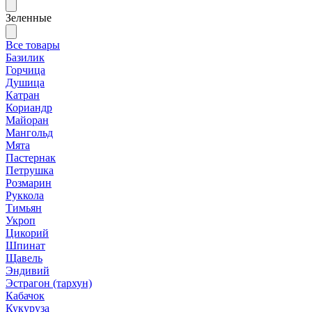
Зеленные
Все товары
Базилик
Горчица
Душица
Катран
Кориандр
Майоран
Мангольд
Мята
Пастернак
Петрушка
Розмарин
Руккола
Тимьян
Укроп
Цикорий
Шпинат
Щавель
Эндивий
Эстрагон (тархун)
Кабачок
Кукуруза