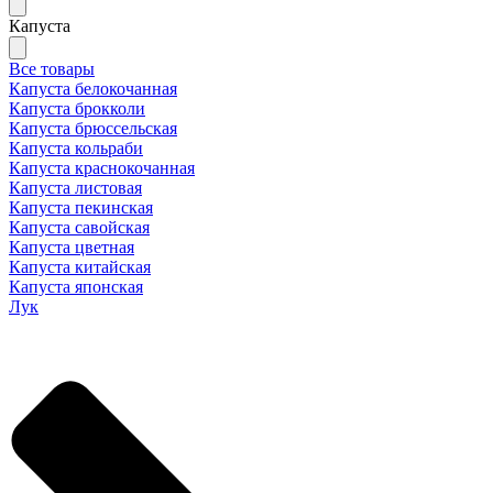
Капуста
Все товары
Капуста белокочанная
Капуста брокколи
Капуста брюссельская
Капуста кольраби
Капуста краснокочанная
Капуста листовая
Капуста пекинская
Капуста савойская
Капуста цветная
Капуста китайская
Капуста японская
Лук