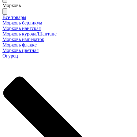
Морковь
Все товары
Морковь берликум
Морковь нантская
Морковь курода/Шантане
Морковь император
Морковь флакке
Морковь цветная
Огурец