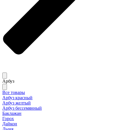
Арбуз
Все товары
Арбуз красный
Арбуз желтый
Арбуз бессемянный
Баклажан
Горох
Дайкон
Дыня