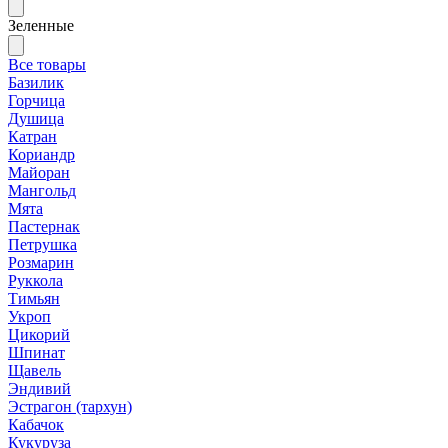
Зеленные
Все товары
Базилик
Горчица
Душица
Катран
Кориандр
Майоран
Мангольд
Мята
Пастернак
Петрушка
Розмарин
Руккола
Тимьян
Укроп
Цикорий
Шпинат
Щавель
Эндивий
Эстрагон (тархун)
Кабачок
Кукуруза