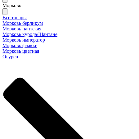
Морковь
Все товары
Морковь берликум
Морковь нантская
Морковь курода/Шантане
Морковь император
Морковь флакке
Морковь цветная
Огурец