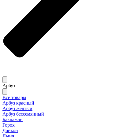
Арбуз
Все товары
Арбуз красный
Арбуз желтый
Арбуз бессемянный
Баклажан
Горох
Дайкон
Дыня