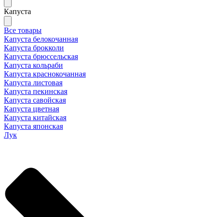
Капуста
Все товары
Капуста белокочанная
Капуста брокколи
Капуста брюссельская
Капуста кольраби
Капуста краснокочанная
Капуста листовая
Капуста пекинская
Капуста савойская
Капуста цветная
Капуста китайская
Капуста японская
Лук