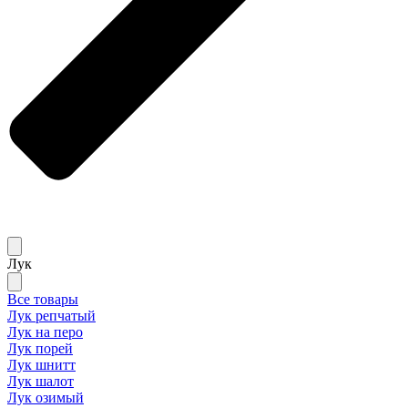
Лук
Все товары
Лук репчатый
Лук на перо
Лук порей
Лук шнитт
Лук шалот
Лук озимый