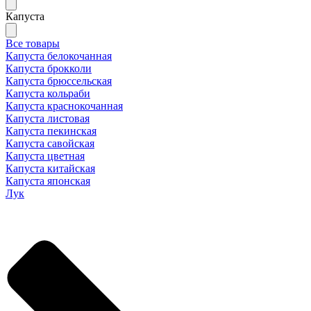
Капуста
Все товары
Капуста белокочанная
Капуста брокколи
Капуста брюссельская
Капуста кольраби
Капуста краснокочанная
Капуста листовая
Капуста пекинская
Капуста савойская
Капуста цветная
Капуста китайская
Капуста японская
Лук