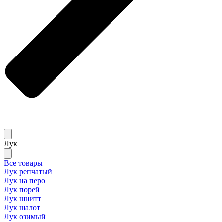
Лук
Все товары
Лук репчатый
Лук на перо
Лук порей
Лук шнитт
Лук шалот
Лук озимый