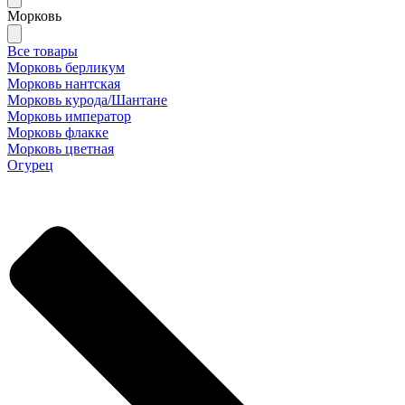
Морковь
Все товары
Морковь берликум
Морковь нантская
Морковь курода/Шантане
Морковь император
Морковь флакке
Морковь цветная
Огурец