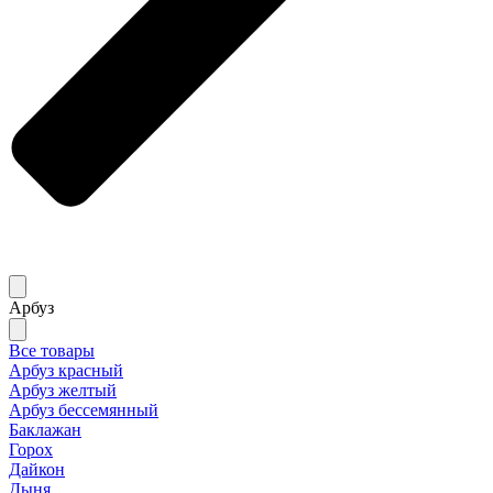
Арбуз
Все товары
Арбуз красный
Арбуз желтый
Арбуз бессемянный
Баклажан
Горох
Дайкон
Дыня