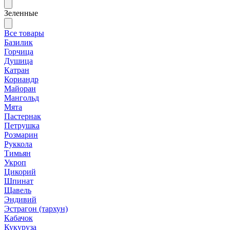
Зеленные
Все товары
Базилик
Горчица
Душица
Катран
Кориандр
Майоран
Мангольд
Мята
Пастернак
Петрушка
Розмарин
Руккола
Тимьян
Укроп
Цикорий
Шпинат
Щавель
Эндивий
Эстрагон (тархун)
Кабачок
Кукуруза