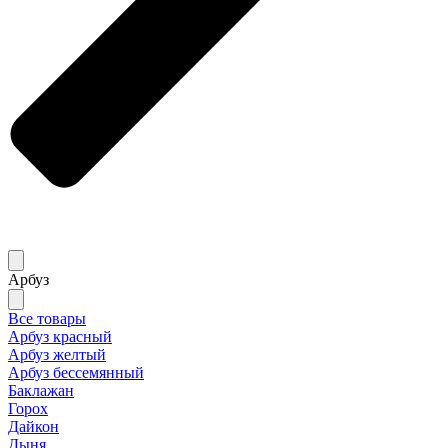
Арбуз
Все товары
Арбуз красный
Арбуз желтый
Арбуз бессемянный
Баклажан
Горох
Дайкон
Дыня