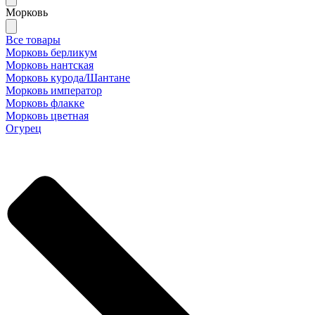
Морковь
Все товары
Морковь берликум
Морковь нантская
Морковь курода/Шантане
Морковь император
Морковь флакке
Морковь цветная
Огурец