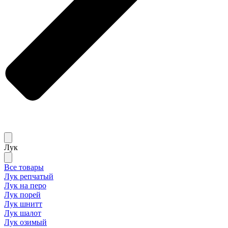
Лук
Все товары
Лук репчатый
Лук на перо
Лук порей
Лук шнитт
Лук шалот
Лук озимый