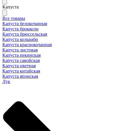
Капуста
Все товары
Капуста белокочанная
Капуста брокколи
Капуста брюссельская
Капуста кольраби
Капуста краснокочанная
Капуста листовая
Капуста пекинская
Капуста савойская
Капуста цветная
Капуста китайская
Капуста японская
Лук