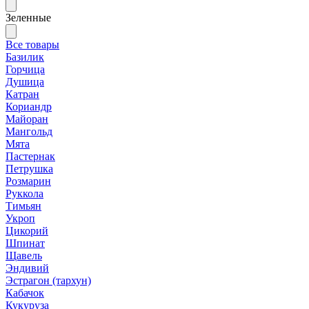
Зеленные
Все товары
Базилик
Горчица
Душица
Катран
Кориандр
Майоран
Мангольд
Мята
Пастернак
Петрушка
Розмарин
Руккола
Тимьян
Укроп
Цикорий
Шпинат
Щавель
Эндивий
Эстрагон (тархун)
Кабачок
Кукуруза