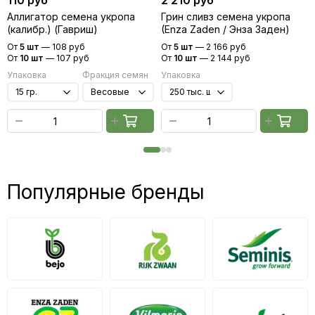
110 руб
2 210 руб
Аллигатор семена укропа
Грин сливз семена укропа
(калибр.) (Гавриш)
(Enza Zaden / Энза Заден)
От
5 шт
—
108 руб
От
5 шт
—
2 166 руб
От
10 шт
—
107 руб
От
10 шт
—
2 144 руб
Упаковка
Фракция семян
Упаковка
Популярные бренды