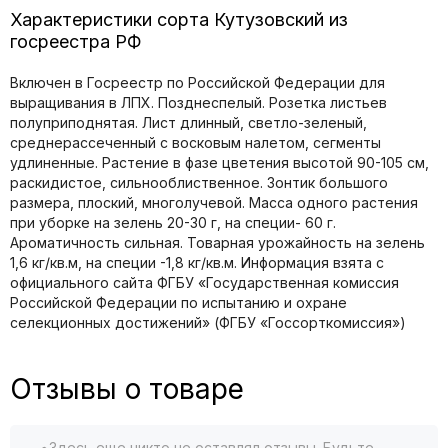
Характеристики сорта Кутузовский из
госреестра РФ
Включен в Госреестр по Российской Федерации для
выращивания в ЛПХ. Позднеспелый. Розетка листьев
полуприподнятая. Лист длинный, светло-зеленый,
среднерассеченный с восковым налетом, сегменты
удлиненные. Растение в фазе цветения высотой 90-105 см,
раскидистое, сильнооблиственное. Зонтик большого
размера, плоский, многолучевой. Масса одного растения
при уборке на зелень 20-30 г, на специи- 60 г.
Ароматичность сильная. Товарная урожайность на зелень
1,6 кг/кв.м, на специи -1,8 кг/кв.м. Информация взята с
официального сайта ФГБУ «Государственная комиссия
Российской Федерации по иcпытанию и охране
селекционных достижений» (ФГБУ «Госсорткомиссия»)
Отзывы о товаре
Здесь еще никто не оставлял отзывы. Будьте